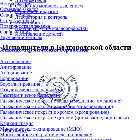
Литьё металла
Нормализация
Обработка металлов давлением
Объёмная закалка
Очистка и покраска
Отжиг металла
Лаборатория и контроль
Отпуск металла
Инжиниринг
Поверхностная закалка
Прочие услуги металлообработки
Сорбитизация
Изготовление деталей
Улучшение металла
Исполнители в Белгородской области
Химико-термическая обработка
Азотирование
Алитирование
Анодирование
Борирование
Бороалитирование
Газодинамическое напыление
Газотермическое напыление
Гальваническое покрытие медью (меднение, омеднение)
Гальваническое покрытие никелем (никелирование)
Гальваническое покрытие хромом (хромирование)
Гальваническое покрытие цинком (цинкование, оцинковка)
Карбонитрация
Микродуговое оксидирование (МДО)
ООО «АКР»
Многослойное покрытие медью и никелем