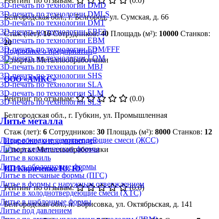
Рейтинг по отзывам:
(0.0)
3D-печать по технологии DMD
3D-печать по технологии DMLS
Белгородская обл., г. Белгород, ул. Сумская, д. 66
3D-печать по технологии DMT
3D-печать по технологии EBF3
Стаж (лет):
16
Сотрудников:
40
Площадь (м²):
10000
Станков:
3D-печать по технологии EBM
20
3D-печать по технологии FDM/FFF
Подробнее о предприятии
3D-печать по технологии LOM
3D-печать по технологии MBJ
3D-печать по технологии SHS
ООО «АМКС»
3D-печать по технологии SLA
3D-печать по технологии SLM
Рейтинг по отзывам:
(0.0)
3D-печать по технологии SLS
Белгородская обл., г. Губкин, ул. Промышленная
Литьё металла
Стаж (лет):
6
Сотрудников:
30
Площадь (м²):
8000
Станков:
12
Литье в жидкие самотвердеющие смеси (ЖСС)
Подробнее о предприятии
Литье в керамические формы
Литье в кокиль
Литье в оболочковые формы
ИП Кириченко Ю. Ю.
Литье в песчаные формы (ПГС)
Литье в формы с наружным отверждением
Рейтинг по отзывам:
(0.0)
Литье в холоднотвердеющие смеси (ХТС)
Литье в шаблонные формы
Белгородская обл., п. Борисовка, ул. Октябрьская, д. 141
Литье под давлением