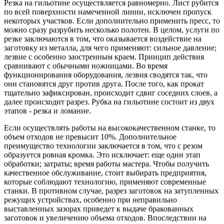
Резка на гильотине осуществляется равномерно. Лист рубится
по всей поверхности намеченной линии, исключен пропуск
некоторых участков. Если дополнительно применить пресс, то
можно сразу разрубить несколько полотен. В целом, услуги по
резке заключаются в том, что оказывается воздействие на
заготовку из металла, для чего применяют: сильное давление;
лезвие с особенно заостренным краем. Принцип действия
сравнивают с обычными ножницами. Во время
функционирования оборудования, лезвия сводятся так, что
они становятся друг против друга. После того, как прокат
тщательно зафиксирован, происходит сдвиг соседних слоев, а
далее происходит разрез. Рубка на гильотине состоит из двух
этапов - резка и ломание.
Если осуществлять работы на высококачественном станке, то
объем отходов не превысит 10%. Дополнительное
преимущество технологии заключается в том, что с резом
образуется ровная кромка. Это исключает: еще один этап
обработки; затраты; время работы мастера. Чтобы получить
качественное обслуживание, стоит выбирать предприятия,
которые соблюдают технологию, применяют современные
станки. В противном случае, разрез заготовок на затупленных
режущих устройствах, особенно при неправильно
выставленных зазорах приведет к выдаче бракованных
заготовок и увеличению объема отходов. Впоследствии на