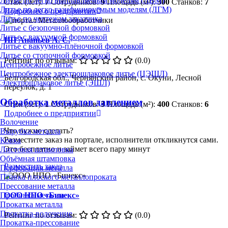
Литье по легко выплавляемым моделям (ЛВМ)
Стаж (лет):
7
Сотрудников:
9
Площадь (м²):
300
Станков:
7
Литье по легко газифицируемым моделям (ЛГМ)
Подробнее о предприятии
Литье по чертежам заказчика
Литье с безопочной формовкой
Литье с вакуумной формовкой
ИП Ананьев А. С.
Литье с вакуумно-плёночной формовкой
Литье со стопочной формовкой
Рейтинг по отзывам:
(0.0)
Центробежное литье
Центробежное электрошлаковое литье (ЦЭШЛ)
Белгородская обл., Чернянский район, с. Окуни, Лесной
Электрошлаковое литье (ЭШЛ)
переулок, д. 1
Обработка металлов давлением
Стаж (лет):
1
Сотрудников:
3
Площадь (м²):
400
Станков:
6
Подробнее о предприятии
Волочение
Что нужно сделать?
Вырубка металла
Разместите заказ на портале, исполнители откликнутся сами.
Ковка
Это бесплатно и займет всего пару минут
Листовая штамповка
Объёмная штамповка
Разместить заказ
Перфорация металла
Правка плоского металлопроката
Прессование металла
Пробивка металла
ООО НПО «Бинекс»
Прокатка металла
Прокатка-волочение
Рейтинг по отзывам:
(0.0)
Прокатка-прессование