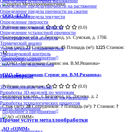
Определение остаточных напряжений
Определение предела прочности на растяжение
Определение предела прочности на сжатие
ООО «БСМ»
Определение предела текучести
Определение твердости
Определение ударной вязкости
Рейтинг по отзывам:
(0.0)
Определение усталостной прочности
Белгородская обл., г. Белгород, ул. Сумская, д. 170Б
Радиографический контроль
Термический анализ
Стаж (лет):
23
Сотрудников:
45
Площадь (м²):
1225
Станков:
Ультразвуковая толщинометрия
12
Ультразвуковой контроль
Подробнее о предприятии
Химический анализ
Электронная микроскопия
ОАО «Белагромаш-Сервис им. В.М.Рязанова»
Инжиниринг
Рейтинг по отзывам:
(0.0)
3D-сканирование деталей
Разработка 3D-моделей по чертежам
Белгородская обл., г. Белгород, ул. Дзгоева, д. 2
Разработка конструкторской документации
Разработка технологических процессов
Стаж (лет):
28
Сотрудников:
?
Площадь (м²):
?
Станков:
?
Реверс-инжиниринг
Подробнее о предприятии
Прочие услуги металлообработки
АО «ОЗММ»
Лазерная гравировка