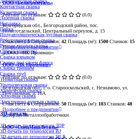
Дугопрессовая сварка
ООО «Белагродеталь»
Контактная сварка
Кузнечная сварка
Рейтинг по отзывам:
(0.0)
Лазерная сварка
Наплавка
Белгородская обл., Белгородский район, пос.
Пайка
Политотдельский, Центральный переулок, д. 15
Полуавтоматическая дуговая сварка
Роботизированная сварка
Стаж (лет):
5
Сотрудников:
42
Площадь (м²):
1500
Станков:
15
Ручная дуговая сварка
Подробнее о предприятии
Сварка арматуры
Сварка взрывом
Сварка под слоем флюса
ООО «ПК Проммаш»
Сварка трением
Сварка труб
Рейтинг по отзывам:
(0.0)
Термитная сварка
Ультразвуковая сварка
Белгородская обл., г. о. Старооскольский, с. Незнамово, ул.
Химическая сварка
Центральная, д. 16А
Холодная сварка
Электронно-лучевая сварка
Стаж (лет):
6
Сотрудников:
50
Площадь (м²):
103
Станков:
48
Подробнее о предприятии
3D-печать
3D-печать по технологии 3DP
ООО «СпецМашДеталь»
3D-печать по технологии BJ
3D-печать по технологии DLP