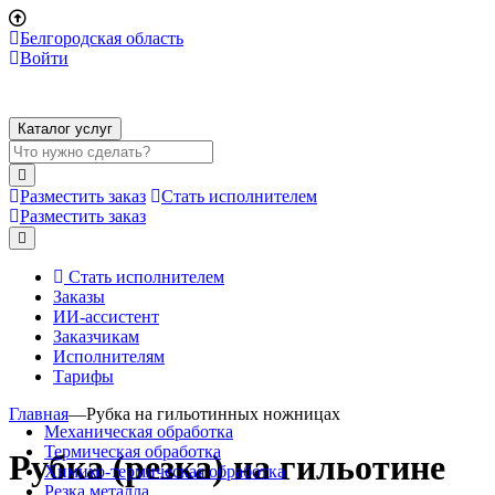
Белгородская область
Войти
Каталог услуг
Разместить заказ
Стать исполнителем
Разместить заказ
Стать исполнителем
Заказы
ИИ-ассистент
Заказчикам
Исполнителям
Тарифы
Главная
—
Рубка на гильотинных ножницах
Механическая обработка
Термическая обработка
Рубка (резка) на гильотине
Химико-термическая обработка
Резка металла