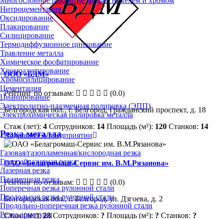
Многослойное покрытие медью, никелем и хромом
Нитроцементация
Оксидирование
Плакирование
Силицирование
Термодиффузионное цинкование
Травление металла
Химическое фосфатирование
Хромоалитирование
ООО «БДМ»
Хромосилицирование
Цементация
Рейтинг по отзывам:
(0.0)
Цианирование
Электролитно-плазменная полировка (ЭПП)
Белгородская обл., г. Белгород, Гражданский проспект, д. 18
Электрохимическая полировка металла
Стаж (лет):
4
Сотрудников:
14
Площадь (м²):
120
Станков:
14
Резка металла
Подробнее о предприятии
Газовая/газопламенная/кислородная резка
Гидроабразивная резка
ОАО «Белагромаш-Сервис им. В.М.Рязанова»
Лазерная резка
Плазменная резка
Рейтинг по отзывам:
(0.0)
Поперечная резка рулонной стали
Продольная резка рулонной стали
Белгородская обл., г. Белгород, ул. Дзгоева, д. 2
Продольно-поперечная резка рулонной стали
Резка арматуры
Стаж (лет):
28
Сотрудников:
?
Площадь (м²):
?
Станков:
?