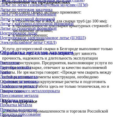
Литье по легко выплавляемым моделям (ЛВМ)
Применение на предприятиях
Литье по легко газифицируемым моделям (ЛГМ)
Литье по чертежам заказчика
Дугопрессовую сварку активно применяют:
Литье с безопочной формовкой
Литье с вакуумной формовкой
в строительстве и ЖКХ для сварки труб (до 100 мм);
Литье с вакуумно-плёночной формовкой
в промышленности для сварки арматурных стержней с
Литье со стопочной формовкой
закладными деталями;
Центробежное литье
в машиностроении;
Центробежное электрошлаковое литье (ЦЭШЛ)
приборостроении.
Электрошлаковое литье (ЭШЛ)
Услуги дугопрессовой сварки в Белгороде выполняют только
Обработка металлов давлением
опытные мастера. От качества сварки будет зависеть
прочность, надежность и длительность эксплуатации
Волочение
металлоконструкции. Предприятия, выполняющие услуги по
Вырубка металла
дугопрессовой сварке, отвечают за качество выполняемой
Ковка
работы. Не зря мастера говорят: «Прежде чем сварить между
Листовая штамповка
собой различные элементы конструкции, необходимо
Объёмная штамповка
произвести точные, скрупулезные расчеты и подготовить
Перфорация металла
эскизы и чертежи. Работа здесь не только техническая, но и
Правка плоского металлопроката
творческая».
Прессование металла
Пробивка металла
При поддержке
Прокатка металла
Прокатка-волочение
Прокатка-прессование