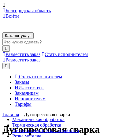
Белгородская область
Войти
Каталог услуг
Разместить заказ
Стать исполнителем
Разместить заказ
Стать исполнителем
Заказы
ИИ-ассистент
Заказчикам
Исполнителям
Тарифы
Главная
—
Дугопрессовая сварка
Механическая обработка
Термическая обработка
Дугопрессовая сварка
Химико-термическая обработка
Резка металла