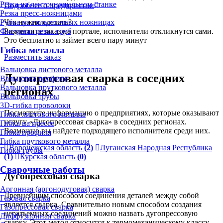
Резка на ленточнопильном станке
Подробнее о предприятии
Резка пресс-ножницами
Рубка на гильотинных ножницах
Что нужно сделать?
Фигурная резка труб
Разместите заказ на портале, исполнители откликнутся сами.
Это бесплатно и займет всего пару минут
Гибка металла
Разместить заказ
Вальцовка листового металла
Дугопрессовая сварка в соседних
Вальцовка профиля
Вальцовка пруткового металла
регионах
Вальцовка трубы
3D-гибка проволоки
Посмотрите информацию о предприятиях, которые оказывают
Гибка листового металла
услугу «Дугопрессовая сварка» в соседних регионах.
Гибка на прессе
Возможно вы найдете подходящего исполнителя среди них.
Гибка профиля
Гибка пруткового металла
Воронежская область
(2)
Луганская Народная Республика
Гибка трубы
(1)
Курская область
(0)
Сварочные работы
Дугопрессовая сварка
Аргонная (аргонодуговая) сварка
Древнейшим способом соединения деталей между собой
Газовая сварка
является сварка. Сравнительно новым способом создания
Газопрессовая сварка
неразъемных соединений можно назвать дугопрессовую
Диффузионная сварка
сварку. Этот метод относится к термомеханическому классу,