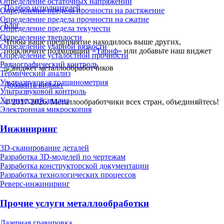
Определение остаточных напряжений
Подбор исполнителей
Определение предела прочности на растяжение
Определение предела прочности на сжатие
Блог
Определение предела текучести
Определение твердости
Чтобы ваше предприятие находилось выше других,
Определение ударной вязкости
подключите подходящий
«Тариф»
или добавьте наш виджет
Определение усталостной прочности
Радиографический контроль
Термический анализ
Ультразвуковая толщинометрия
Добавить виджет
Ультразвуковой контроль
Химический анализ
© 2017-2026. Металлообработчики всех стран, объединяйтесь!
Электронная микроскопия
Инжиниринг
3D-сканирование деталей
Разработка 3D-моделей по чертежам
Разработка конструкторской документации
Разработка технологических процессов
Реверс-инжиниринг
Прочие услуги металлообработки
Лазерная гравировка