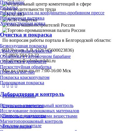
Пуклевание
Раскатка
Раскрой металла на координатно-пробивном прессе
Ротационная вытяжка
Художественная ковка
Очистка и покраска
По вопросам работы портала в Белгородской области:
Безвоздушная покраска
ИП Чугаев А.В. (321745600023836)
Дробеструйная обработка
+7 (992) 504-53-22
Обработка в галтовочном барабане
info@metalloobrabotchiki.ru
Обработка в дробемёте
Пескоструйная обработка
Мы на связи пн-пт 7:00-16:00 Мск
Покраска кистью
Покраска краскопультом
Порошковая покраска
Лаборатория и контроль
Разместить заказ
Визуально-измерительный контроль
Стать исполнителем
Исследование порошковых материалов
Правовые документы
Контроль проникающими веществами
Магнитопорошковый контроль
Реклама на портале
Металлография