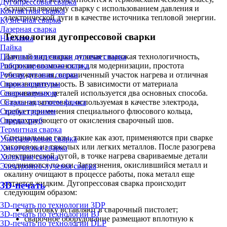
Дугопрессовая сварка
осуществляющему сварку с использованием давления и
Контактная сварка
электрической дуги в качестве источника тепловой энергии.
Кузнечная сварка
Лазерная сварка
Технология дугопрессовой сварки
Наплавка
Пайка
Полуавтоматическая дуговая сварка
Данный вид сварки отличает высокая технологичность,
Роботизированная сварка
широкие возможности для модернизации, простота
Ручная дуговая сварка
обслуживания, ограниченный участок нагрева и отличная
Сварка арматуры
производительность. В зависимости от материала
Сварка взрывом
свариваемых деталей используется два основных способа.
Сварка под слоем флюса
Стальная заготовка, используемая в качестве электрода,
Сварка трением
требует применения специального флюсового кольца,
Сварка труб
предохраняющего от окисления сварочный шов.
Термитная сварка
Специальные газы, такие как азот, применяются при сварке
Ультразвуковая сварка
заготовок из тяжелых или легких металлов. После разогрева
Химическая сварка
электрической дугой, в точке нагрева свариваемые детали
Холодная сварка
соединяются по оси. Загрязнения, окислившийся металл и
Электронно-лучевая сварка
окалину очищают в процессе работы, пока металл еще
остается жидким. Дугопрессовая сварка происходит
3D-печать
следующим образом:
3D-печать по технологии 3DP
заготовку вставляют в сварочный пистолет;
3D-печать по технологии BJ
сварочное оборудование размещают вплотную к
3D-печать по технологии DLP