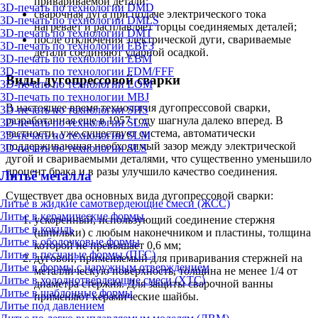
привариваемой детали;
3D-печать по технологии DMD
сварочная дуга при подаче электрического тока
3D-печать по технологии DMLS
нагревает и расплавляет торцы соединяемых деталей;
3D-печать по технологии DMT
после отключения электрической дуги, свариваемые
3D-печать по технологии EBF3
детали соединяют ударной осадкой.
3D-печать по технологии EBM
3D-печать по технологии FDM/FFF
Виды дугопрессовой сварки
3D-печать по технологии LOM
3D-печать по технологии MBJ
В настоящее время технология дугопрессовой сварки,
3D-печать по технологии SHS
разработанная еще в 1957 году шагнула далеко вперед. В
3D-печать по технологии SLA
частности, уже существует система, автоматически
3D-печать по технологии SLM
поддерживающая необходимый зазор между электрической
3D-печать по технологии SLS
дугой и свариваемыми деталями, что существенно уменьшило
процент брака и в разы улучшило качество соединения.
Литьё металла
Существует два основных вида дугопрессовой сварки:
Литье в жидкие самотвердеющие смеси (ЖСС)
Литье в керамические формы
ускоренный, использующий соединение стержня
Литье в кокиль
(шпильки) с любым наконечником и пластины, толщина
Литье в оболочковые формы
которой не превышает 0,6 мм;
Литье в песчаные формы (ПГС)
дуговой, применяемый для приваривания стержней на
Литье в формы с наружным отверждением
металлическую поверхность, толщина не менее 1/4 от
Литье в холоднотвердеющие смеси (ХТС)
диаметра стержня. Для защиты сварочной ванны
Литье в шаблонные формы
применяют керамические шайбы.
Литье под давлением