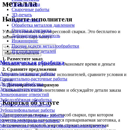
металла
Гибка металла
Сварочные работы
3D-печать
Найдите исполнителя
Литьё металла
Обработка металлов давлением
Очистка и покраска
Узнайте стоимость дугопрессовой сварки. Это бесплатно и
Лаборатория и контроль
займет всего пару минут
Инжиниринг
Прочие услуги металлообработки
Изготовление деталей
Найти исполнителя
1.
Разместите заказ
Механическая обработка
Никаких звонков и рассылок. Экономьте время и деньги
2.
Сравните предложения
Алмазно-расточные работы
Изучите отзывы и рейтинг исполнителей, сравните условия и
Горизонтально-расточные работы
цены
Долбёжная обработка
3.
Договоритесь напрямую
Заточка инструмента
Связывайтесь с исполнителями и обсуждайте детали заказа
Зенкерование отверстий
Зубодолбёжная обработка
Коротко об услуге
Зубофрезерная обработка
Зубошлифовальные работы
Дугопрессовая сварка - это способ сварки, при котором
Координатно-расточные работы
вместо электрода используется привариваемая заготовка, а
Круглошлифовальные работы
источником тепловой энергии служит электрическая
Механическая обработка на обрабатывающем центре