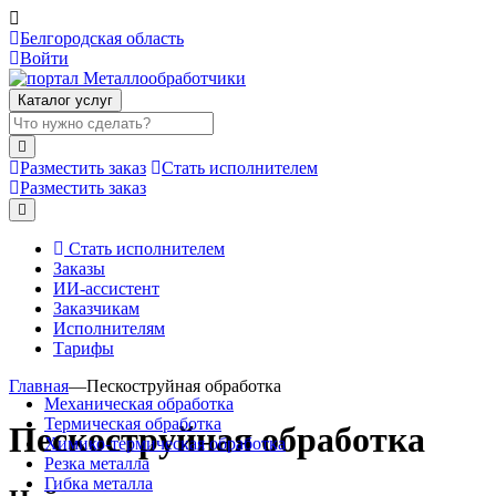
Белгородская область
Войти
Каталог услуг
Разместить заказ
Стать исполнителем
Разместить заказ
Стать исполнителем
Заказы
ИИ-ассистент
Заказчикам
Исполнителям
Тарифы
Главная
—
Пескоструйная обработка
Механическая обработка
Термическая обработка
Пескоструйная обработка
Химико-термическая обработка
Резка металла
Гибка металла