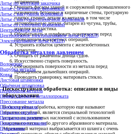
загрязнения.
Литье по чертежам заказчика
Очищать фасады зданий и сооружений промышленного
Литье с безопочной формовкой
назначения, бетонные и кирпичные стены, тротуарную
Литье с вакуумной формовкой
плитку, гранит, детали из металла, в том числе
Литье с вакуумно-плёночной формовкой
автомобильные детали, батареи из чугуна, трубы,
Литье со стопочной формовкой
изделия из пластика.
Центробежное литье
Обрабатывать и шлифовать поверхности перед
Центробежное электрошлаковое литье (ЦЭШЛ)
проведением конкретных операций.
Электрошлаковое литье (ЭШЛ)
Устранять избыток цемента с железобетонных
элементов.
Обработка металлов давлением
Очищать от ржавчины днища судов.
Искусственно старить поверхность.
Волочение
Обезжиривать поверхности из металла перед
Вырубка металла
проведением дальнейших операций.
Ковка
Проводить гравировку, матировать стекло.
Листовая штамповка
Объёмная штамповка
Пескоструйная обработка: описание и виды
Перфорация металла
оборудования
Правка плоского металлопроката
Прессование металла
Пескоструйная обработка, которую еще называют
Пробивка металла
абразивоструйной, является специальной технологией
Прокатка металла
устранения различных наслоений с использованием
Прокатка-волочение
кварцевого песка, либо другого абразивного материала.
Прокатка-прессование
Абразивный материал выбрасывается из шланга с очень
Пуклевание
высокой скоростью, сбивая с обрабатываемых изделий
Раскатка