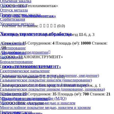
Объёмная закалка
Отжиг металла
Отпуск металла
Поверхностная закалка
ООО «НК-Теплохиммонтаж»
Сорбитизация
Улучшение металла
Рейтинг по отзывам:
(0.0)
Химико-термическая обработка
Белгородская обл., г. Старый Оскол, проезд Ш-6, д. 3
Стаж (лет):
15
Сотрудников:
4
Площадь (м²):
10000
Станков:
Азотирование
10
Алитирование
Подробнее о предприятии
Анодирование
Борирование
Бороалитирование
Газодинамическое напыление
ООО «ТЕХНОИНСТРУМЕНТ»
Газотермическое напыление
Гальваническое покрытие медью (меднение, омеднение)
Рейтинг по отзывам:
(0.0)
Гальваническое покрытие никелем (никелирование)
Гальваническое покрытие хромом (хромирование)
Белгородская обл., г. Белгород, 1-й Новый переулок, д. 1
Гальваническое покрытие цинком (цинкование, оцинковка)
Карбонитрация
Стаж (лет):
27
Сотрудников:
35
Площадь (м²):
700
Станков:
21
Микродуговое оксидирование (МДО)
Подробнее о предприятии
Многослойное покрытие медью и никелем
Многослойное покрытие медью, никелем и хромом
Нитроцементация
ООО ПИК «Алгрупп»