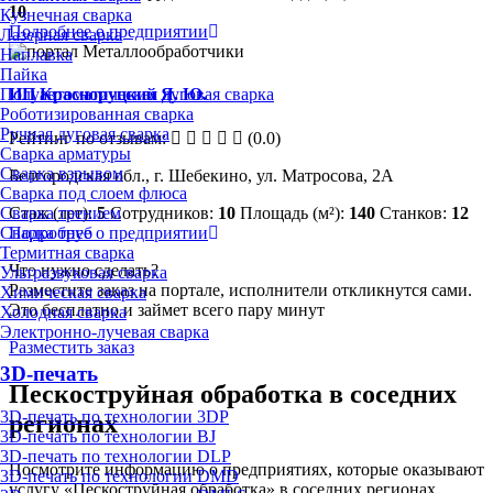
10
Кузнечная сварка
Подробнее о предприятии
Лазерная сварка
Наплавка
Пайка
Полуавтоматическая дуговая сварка
ИП Красноруцкий Я. Ю.
Роботизированная сварка
Ручная дуговая сварка
Рейтинг по отзывам:
(0.0)
Сварка арматуры
Сварка взрывом
Белгородская обл., г. Шебекино, ул. Матросова, 2А
Сварка под слоем флюса
Сварка трением
Стаж (лет):
5
Сотрудников:
10
Площадь (м²):
140
Станков:
12
Сварка труб
Подробнее о предприятии
Термитная сварка
Что нужно сделать?
Ультразвуковая сварка
Разместите заказ на портале, исполнители откликнутся сами.
Химическая сварка
Это бесплатно и займет всего пару минут
Холодная сварка
Электронно-лучевая сварка
Разместить заказ
3D-печать
Пескоструйная обработка в соседних
3D-печать по технологии 3DP
регионах
3D-печать по технологии BJ
3D-печать по технологии DLP
Посмотрите информацию о предприятиях, которые оказывают
3D-печать по технологии DMD
услугу «Пескоструйная обработка» в соседних регионах.