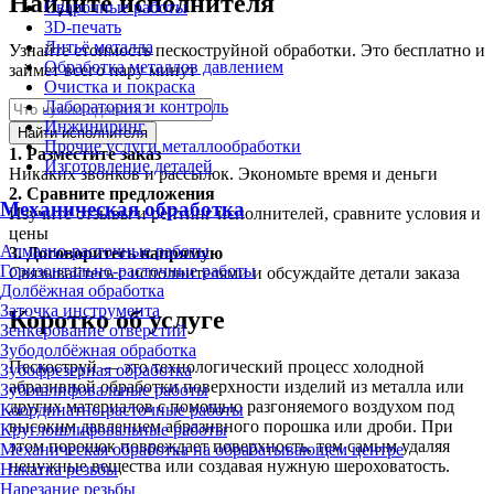
Найдите исполнителя
Сварочные работы
3D-печать
Литьё металла
Узнайте стоимость пескоструйной обработки. Это бесплатно и
Обработка металлов давлением
займет всего пару минут
Очистка и покраска
Лаборатория и контроль
Инжиниринг
Найти исполнителя
Прочие услуги металлообработки
1.
Разместите заказ
Изготовление деталей
Никаких звонков и рассылок. Экономьте время и деньги
2.
Сравните предложения
Механическая обработка
Изучите отзывы и рейтинг исполнителей, сравните условия и
цены
Алмазно-расточные работы
3.
Договоритесь напрямую
Горизонтально-расточные работы
Связывайтесь с исполнителями и обсуждайте детали заказа
Долбёжная обработка
Заточка инструмента
Коротко об услуге
Зенкерование отверстий
Зубодолбёжная обработка
Пескоструй — это технологический процесс холодной
Зубофрезерная обработка
абразивной обработки поверхности изделий из металла или
Зубошлифовальные работы
других материалов с помощью разгоняемого воздухом под
Координатно-расточные работы
высоким давлением абразивного порошка или дроби. При
Круглошлифовальные работы
этом порошок повреждает поверхность, тем самым удаляя
Механическая обработка на обрабатывающем центре
ненужные вещества или создавая нужную шероховатость.
Накатка резьбы
Нарезание резьбы