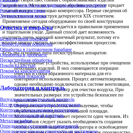
загрязнения. Мелким частицам абразива ускорение придает
Раскрой металла на координатно-пробивном прессе
сжатый воздух с помощью компрессора. Первые сведения об
Ротационная вытяжка
использовании пескоструя датируются XIX столетием.
Художественная ковка
Применяемое сегодня оборудование по своей конструкции
довольно сложное. Оно нуждается в правильном применении
Очистка и покраска
и тщательном уходе. Данный способ дает возможность
получить очень хороший конечный результат, потому его
Безвоздушная покраска
вполне можно считать высокоэффективным процессом.
Дробеструйная обработка
Обработка в галтовочном барабане
Есть два основных типа пескоструйных аппаратов:
Обработка в дробемёте
Пескоструйная обработка
Стационарные устройства, используемые при очищении
Покраска кистью
небольших изделий. В них совмещаются операции
Покраска краскопультом
очистки и сбора абразивного материала для его
Порошковая покраска
повторного использования. Процесс автоматизирован,
однако необходимо подключаться к системе вентиляции,
Лаборатория и контроль
либо устанавливать фильтр для очистки воздуха. При
значительных размерах эти устройства безопаснее по
Визуально-измерительный контроль
сравнению с мобильными.
Исследование порошковых материалов
Передвижные устройства, используемые, чтобы
Контроль проникающими веществами
обрабатывать поверхности большой площади.
Магнитопорошковый контроль
Мобильный аппарат может перенести один человек. Из
Металлография
недостатков следует указать необходимость создания
Определение остаточных напряжений
особых условий защиты для оператора и освобождение
Определение предела прочности на растяжение
от посторонних лиц рабочей зоны, так как производство