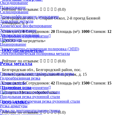
Оксидирование
Плакирование
Рейтинг по отзывам:
(0.0)
Силицирование
Термодиффузионное цинкование
Белгородская обл., г. Старый Оскол, 2-й проезд Базовой
Травление металла
площадки, д. 2
Химическое фосфатирование
Хромоалитирование
Стаж (лет):
6
Сотрудников:
20
Площадь (м²):
1000
Станков:
12
Хромосилицирование
Подробнее о предприятии
Цементация
Цианирование
Электролитно-плазменная полировка (ЭПП)
ООО «Белагродеталь»
Электрохимическая полировка металла
Рейтинг по отзывам:
(0.0)
Резка металла
Белгородская обл., Белгородский район, пос.
Газовая/газопламенная/кислородная резка
Политотдельский, Центральный переулок, д. 15
Гидроабразивная резка
Лазерная резка
Стаж (лет):
5
Сотрудников:
42
Площадь (м²):
1500
Станков:
15
Плазменная резка
Подробнее о предприятии
Поперечная резка рулонной стали
Продольная резка рулонной стали
Продольно-поперечная резка рулонной стали
ООО «АМКС»
Резка арматуры
Резка на ленточнопильном станке
Рейтинг по отзывам:
(0.0)