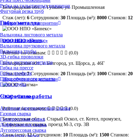
Резка пресс-ножницами
Рубка на гильотинных ножницах
Белгородская обл., г. Губкин, ул. Промышленная
Фигурная резка труб
Стаж (лет):
6
Сотрудников:
30
Площадь (м²):
8000
Станков:
12
Гибка металла
Подробнее о предприятии
Вальцовка листового металла
Вальцовка профиля
ООО НПО «Бинекс»
Вальцовка пруткового металла
Вальцовка трубы
Рейтинг по отзывам:
(0.0)
3D-гибка проволоки
Гибка листового металла
Белгородская обл., г. Белгород, ул. Щорса, д. 46Г
Гибка на прессе
Гибка профиля
Стаж (лет):
7
Сотрудников:
20
Площадь (м²):
1000
Станков:
20
Гибка пруткового металла
Подробнее о предприятии
Гибка трубы
Сварочные работы
ООО «Сигма»
Аргонная (аргонодуговая) сварка
Рейтинг по отзывам:
(0.0)
Газовая сварка
Белгородская обл., г. Старый Оскол, ст. Котел, промузел,
Газопрессовая сварка
Складская площадка, проезд М-3, стр. 3В
Диффузионная сварка
Дугопрессовая сварка
Стаж (лет):
12
Сотрудников:
10
Площадь (м²):
1500
Станков:
Контактная сварка