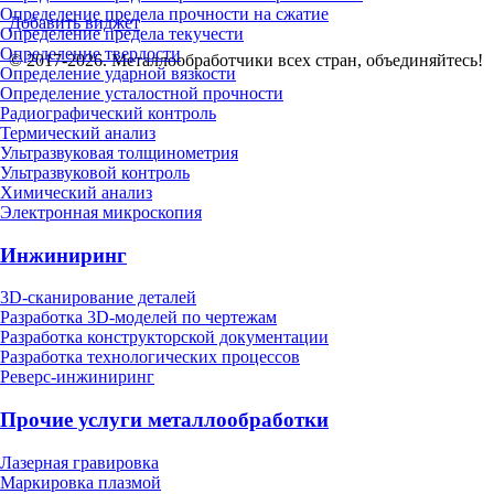
Определение предела прочности на сжатие
Добавить виджет
Определение предела текучести
Определение твердости
© 2017-2026. Металлообработчики всех стран, объединяйтесь!
Определение ударной вязкости
Определение усталостной прочности
Радиографический контроль
Термический анализ
Ультразвуковая толщинометрия
Ультразвуковой контроль
Химический анализ
Электронная микроскопия
Инжиниринг
3D-сканирование деталей
Разработка 3D-моделей по чертежам
Разработка конструкторской документации
Разработка технологических процессов
Реверс-инжиниринг
Прочие услуги металлообработки
Лазерная гравировка
Маркировка плазмой