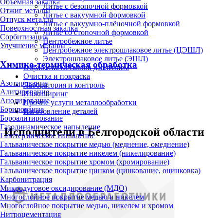
Объёмная закалка
Литье с безопочной формовкой
Отжиг металла
Литье с вакуумной формовкой
Отпуск металла
Литье с вакуумно-плёночной формовкой
Поверхностная закалка
Литье со стопочной формовкой
Сорбитизация
Центробежное литье
Улучшение металла
Центробежное электрошлаковое литье (ЦЭШЛ)
Электрошлаковое литье (ЭШЛ)
Химико-термическая обработка
Обработка металлов давлением
Очистка и покраска
Азотирование
Лаборатория и контроль
Алитирование
Инжиниринг
Анодирование
Прочие услуги металлообработки
Борирование
Изготовление деталей
Бороалитирование
Газодинамическое напыление
Исполнители в Белгородской области
Газотермическое напыление
Гальваническое покрытие медью (меднение, омеднение)
Гальваническое покрытие никелем (никелирование)
Гальваническое покрытие хромом (хромирование)
Гальваническое покрытие цинком (цинкование, оцинковка)
Карбонитрация
Микродуговое оксидирование (МДО)
Многослойное покрытие медью и никелем
Многослойное покрытие медью, никелем и хромом
Нитроцементация