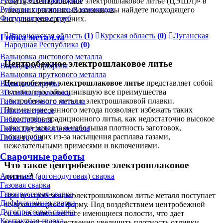
Резка пресс-ножницами
услугу «Центробежное электрошлаковое литье (ЦЭШЛ)» в
Рубка на гильотинных ножницах
соседних регионах. Возможно вы найдете подходящего
Фигурная резка труб
исполнителя среди них.
Воронежская область
(1)
Курская область
(0)
Луганская
Гибка металла
Народная Республика
(0)
Вальцовка листового металла
Центробежное электрошлаковое литье
Вальцовка профиля
Вальцовка пруткового металла
Центробежное электрошлаковое литье
представляет собой
Вальцовка трубы
технологию, объединившую все преимущества
3D-гибка проволоки
центробежного литья и электрошлаковой плавки.
Гибка листового металла
Применение данного метода позволяет избежать таких
Гибка на прессе
недостатков традиционного литья, как недостаточно высокое
Гибка профиля
качество металла и небольшая плотность заготовок,
Гибка пруткового металла
возникающих из-за насыщения расплава газами,
Гибка трубы
нежелательными примесями и включениями.
Сварочные работы
Что такое центробежное электрошлаковое
литье?
Аргонная (аргонодуговая) сварка
Газовая сварка
Газопрессовая сварка
При центробежном электрошлаковом литье металл поступает
Диффузионная сварка
во вращающуюся форму. Под воздействием центробежной
Дугопрессовая сварка
силы он заполняет все имеющиеся полости, что дает
Контактная сварка
возможность существенно увеличить плотность отливки.