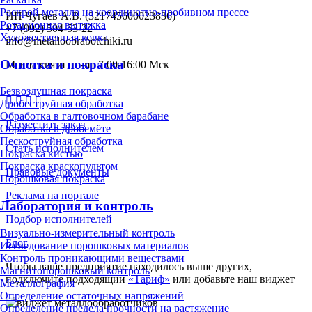
Раскрой металла на координатно-пробивном прессе
ИП Чугаев А.В. (321745600023836)
Ротационная вытяжка
+7 (992) 504-53-22
Художественная ковка
info@metalloobrabotchiki.ru
Очистка и покраска
Мы на связи пн-пт 7:00-16:00 Мск
Безвоздушная покраска
Дробеструйная обработка
Обработка в галтовочном барабане
Разместить заказ
Обработка в дробемёте
Пескоструйная обработка
Стать исполнителем
Покраска кистью
Покраска краскопультом
Правовые документы
Порошковая покраска
Реклама на портале
Лаборатория и контроль
Подбор исполнителей
Визуально-измерительный контроль
Блог
Исследование порошковых материалов
Контроль проникающими веществами
Чтобы ваше предприятие находилось выше других,
Магнитопорошковый контроль
подключите подходящий
«Тариф»
или добавьте наш виджет
Металлография
Определение остаточных напряжений
Определение предела прочности на растяжение