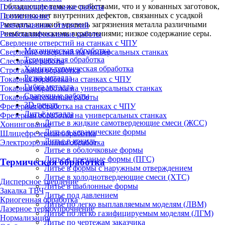
обладающие теме же свойствами, что и у кованных заготовок,
Плоскошлифовальные работы
а именно: нет внутренних дефектов, связанных с усадкой
Протягивание
металла; низкий уровень загрязнения металла различными
Развертывание отверстий
неметаллическими вкраплениями; низкое содержание серы.
Резьбошлифовальные работы
Сверление отверстий на станках с ЧПУ
Механическая обработка
Сверление отверстий на универсальных станках
Термическая обработка
Слесарные работы
Химико-термическая обработка
Строгальная обработка
Резка металла
Токарная обработка на станках с ЧПУ
Гибка металла
Токарная обработка на универсальных станках
Сварочные работы
Токарно-автоматные работы
3D-печать
Фрезерная обработка на станках с ЧПУ
Литьё металла
Фрезерная обработка на универсальных станках
Литье в жидкие самотвердеющие смеси (ЖСС)
Хонингование
Литье в керамические формы
Шлицефрезерная обработка
Литье в кокиль
Электроэрозионная обработка
Литье в оболочковые формы
Литье в песчаные формы (ПГС)
Термическая обработка
Литье в формы с наружным отверждением
Литье в холоднотвердеющие смеси (ХТС)
Дисперсное твердение
Литье в шаблонные формы
Закалка ТВЧ
Литье под давлением
Криогенная обработка
Литье по легко выплавляемым моделям (ЛВМ)
Лазерное термоупрочнение
Литье по легко газифицируемым моделям (ЛГМ)
Нормализация
Литье по чертежам заказчика