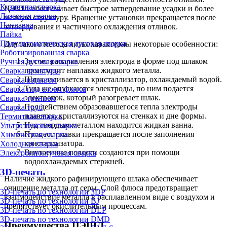
Кузнечная сварка
ЦЭШЛ обеспечивает быстрое затвердевание усадки и более
Лазерная сварка
мелкую структуру. Вращение установки прекращается после
Наплавка
затвердевания и частичного охлаждения отливок.
Пайка
Полуавтоматическая дуговая сварка
Для такого метода литья характерны некоторые особенности:
Роботизированная сварка
За счет расплавления электрода в форме под шлаком
Ручная дуговая сварка
происходит наплавка жидкого металла.
Сварка арматуры
Шлак заливается в кристаллизатор, охлаждаемый водой.
Сварка взрывом
Туда же опускаются электроды, по ним подается
Сварка под слоем флюса
электроток, который разогревает шлак.
Сварка трением
Под действием образовавшегося тепла электроды
Сварка труб
плавятся, кристаллизуются на стенках и дне формы.
Термитная сварка
Над твердым металлом находится жидкая ванна.
Ультразвуковая сварка
Процесс плавки прекращается после заполнения
Химическая сварка
кристаллизатора.
Холодная сварка
Внутренние полости создаются при помощи
Электронно-лучевая сварка
водоохлаждаемых стержней.
3D-печать
Наличие жидкого рафинирующего шлака обеспечивает
очищение металла от серы. Слой флюса предотвращает
3D-печать по технологии 3DP
взаимодействие металла в расплавленном виде с воздухом и
3D-печать по технологии BJ
препятствует окислительным процессам.
3D-печать по технологии DLP
3D-печать по технологии DMD
Преимущества ЦЭШЛ