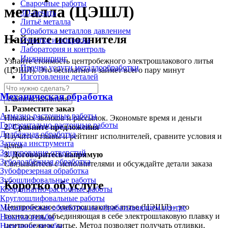
Сварочные работы
металла (ЦЭШЛ)
3D-печать
Литьё металла
Обработка металлов давлением
Найдите исполнителя
Очистка и покраска
Лаборатория и контроль
Инжиниринг
Узнайте стоимость центробежного электрошлакового литья
Прочие услуги металлообработки
(ЦЭШЛ). Это бесплатно и займет всего пару минут
Изготовление деталей
Механическая обработка
Найти исполнителя
1.
Разместите заказ
Алмазно-расточные работы
Никаких звонков и рассылок. Экономьте время и деньги
Горизонтально-расточные работы
2.
Сравните предложения
Долбёжная обработка
Изучите отзывы и рейтинг исполнителей, сравните условия и
Заточка инструмента
цены
Зенкерование отверстий
3.
Договоритесь напрямую
Зубодолбёжная обработка
Связывайтесь с исполнителями и обсуждайте детали заказа
Зубофрезерная обработка
Зубошлифовальные работы
Коротко об услуге
Координатно-расточные работы
Круглошлифовальные работы
Центробежное электрошлаковое литье (ЦЭШЛ) - это
Механическая обработка на обрабатывающем центре
технология, объединяющая в себе электрошлаковую плавку и
Накатка резьбы
центробежное литье. Метод позволяет получать отливки,
Нарезание резьбы