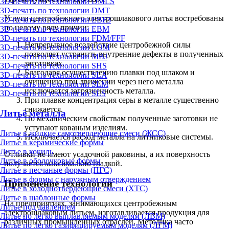
3D-печать по технологии DMLS
3D-печать по технологии DMT
Услуги центробежного электрошлакового литья востребованы
3D-печать по технологии EBF3
по целому ряду причин:
3D-печать по технологии EBM
3D-печать по технологии FDM/FFF
Непрерывное воздействие центробежной силы
3D-печать по технологии LOM
позволяет устранить внутренние дефекты в полученных
3D-печать по технологии MBJ
заготовках.
3D-печать по технологии SHS
Благодаря осуществлению плавки под шлаком и
3D-печать по технологии SLA
очищению при движении через него металла
3D-печать по технологии SLM
исключается загрязненность металла.
3D-печать по технологии SLS
При плавке концентрация серы в металле существенно
снижается.
Литьё металла
По механическим свойствам полученные заготовки не
уступают кованым изделиям.
Литье в жидкие самотвердеющие смеси (ЖСС)
Исключается расход металла на литниковые системы.
Литье в керамические формы
Литье в кокиль
Отливки не имеют усадочной раковины, а их поверхность
Литье в оболочковые формы
получается максимально гладкой.
Литье в песчаные формы (ПГС)
Литье в формы с наружным отверждением
Применение технологии
Литье в холоднотвердеющие смеси (ХТС)
Литье в шаблонные формы
На предприятиях, занимающихся центробежным
Литье под давлением
электрошлаковым литьем, изготавливается продукция для
Литье по легко выплавляемым моделям (ЛВМ)
различных промышленных отраслей. Методика часто
Литье по легко газифицируемым моделям (ЛГМ)