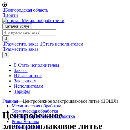
Белгородская область
Войти
Каталог услуг
Разместить заказ
Стать исполнителем
Разместить заказ
Стать исполнителем
Заказы
ИИ-ассистент
Заказчикам
Исполнителям
Тарифы
Главная
—
Центробежное электрошлаковое литье (ЦЭШЛ)
Механическая обработка
Термическая обработка
Центробежное
Химико-термическая обработка
Резка металла
электрошлаковое литье
Гибка металла