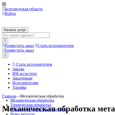
Белгородская область
Войти
Каталог услуг
Разместить заказ
Стать исполнителем
Разместить заказ
Стать исполнителем
Заказы
ИИ-ассистент
Заказчикам
Исполнителям
Тарифы
Главная
—
Механическая обработка
Механическая обработка
Термическая обработка
Механическая обработка мет
Химико-термическая обработка
Резка металла