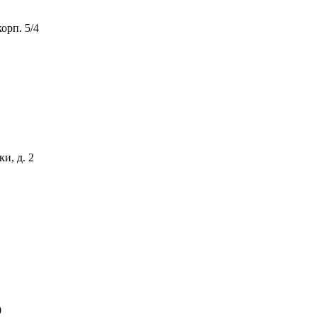
орп. 5/4
и, д. 2
0