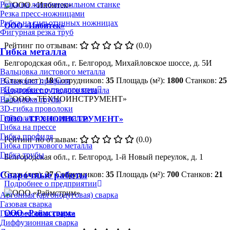
Резка на ленточнопильном станке
Резка пресс-ножницами
Рубка на гильотинных ножницах
ООО «Инбитек»
Фигурная резка труб
Рейтинг по отзывам:
(0.0)
Гибка металла
Белгородская обл., г. Белгород, Михайловское шоссе, д. 5И
Вальцовка листового металла
Стаж (лет):
18
Сотрудников:
35
Площадь (м²):
1800
Станков:
25
Вальцовка профиля
Подробнее о предприятии
Вальцовка пруткового металла
Вальцовка трубы
3D-гибка проволоки
Гибка листового металла
ООО «ТЕХНОИНСТРУМЕНТ»
Гибка на прессе
Гибка профиля
Рейтинг по отзывам:
(0.0)
Гибка пруткового металла
Гибка трубы
Белгородская обл., г. Белгород, 1-й Новый переулок, д. 1
Сварочные работы
Стаж (лет):
27
Сотрудников:
35
Площадь (м²):
700
Станков:
21
Подробнее о предприятии
Аргонная (аргонодуговая) сварка
Газовая сварка
ООО «Раймстрим»
Газопрессовая сварка
Диффузионная сварка