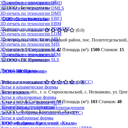
Подробнее о предприятии
3D-печать по технологии DMD
3D-печать по технологии DMLS
3D-печать по технологии DMT
3D-печать по технологии EBF3
ООО «Белагродеталь»
3D-печать по технологии EBM
3D-печать по технологии FDM/FFF
Рейтинг по отзывам:
(0.0)
3D-печать по технологии LOM
3D-печать по технологии MBJ
Белгородская обл., Белгородский район, пос. Политотдельский,
3D-печать по технологии SHS
3D-печать по технологии SLA
Стаж (лет):
5
Сотрудников:
42
Площадь (м²):
1500
Станков:
15
3D-печать по технологии SLM
Подробнее о предприятии
3D-печать по технологии SLS
Литьё металла
ООО «ПК Проммаш»
Литье в жидкие самотвердеющие смеси (ЖСС)
Рейтинг по отзывам:
(0.0)
Литье в керамические формы
Белгородская обл., г. о. Старооскольский, с. Незнамово, ул. Цен
Литье в кокиль
Литье в оболочковые формы
Стаж (лет):
6
Сотрудников:
50
Площадь (м²):
103
Станков:
48
Литье в песчаные формы (ПГС)
Подробнее о предприятии
Литье в формы с наружным отверждением
Литье в холоднотвердеющие смеси (ХТС)
Литье в шаблонные формы
Литье под давлением
ООО «Фабрика Креплений «Квадо»