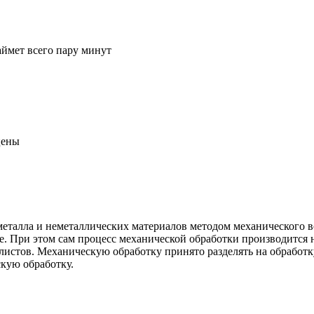
аймет всего пару минут
цены
металла и неметаллических материалов методом механического в
. При этом сам процесс механической обработки производится н
истов. Механическую обработку принято разделять на обработк
кую обработку.