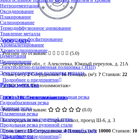
Многослойное покрытие медью, никелем и хромом
Нитроцементация
Оксидирование
Плакирование
Силицирование
Термодиффузионное цинкование
Травление металла
Химическое фосфатирование
ООО «АКР»
Хромоалитирование
Хромосилицирование
Рейтинг по отзывам:
(5.0)
Цементация
Цианирование
Белгородская обл., г. Алексеевка, Южный переулок, д. 21А
Электролитно-плазменная полировка (ЭПП)
Электрохимическая полировка металла
Стаж (лет):
2
Сотрудников:
16
Площадь (м²):
?
Станков:
22
Подробнее о предприятии
Резка металла
Газовая/газопламенная/кислородная резка
ООО «НК-Теплохиммонтаж»
Гидроабразивная резка
Лазерная резка
Рейтинг по отзывам:
(0.0)
Плазменная резка
Поперечная резка рулонной стали
Белгородская обл., г. Старый Оскол, проезд Ш-6, д. 3
Продольная резка рулонной стали
Продольно-поперечная резка рулонной стали
Стаж (лет):
15
Сотрудников:
4
Площадь (м²):
10000
Станков:
10
Резка арматуры
Подробнее о предприятии