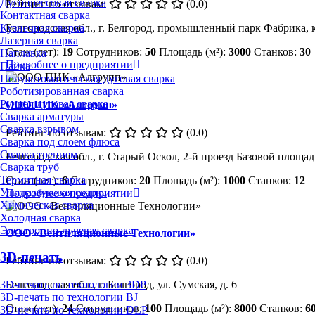
Дугопрессовая сварка
Рейтинг по отзывам:
(0.0)
Контактная сварка
Кузнечная сварка
Белгородская обл., г. Белгород, промышленный парк Фабрика, к
Лазерная сварка
Стаж (лет):
19
Сотрудников:
50
Площадь (м²):
3000
Станков:
30
Наплавка
Подробнее о предприятии
Пайка
Полуавтоматическая дуговая сварка
Роботизированная сварка
Ручная дуговая сварка
ООО ПИК «Алгрупп»
Сварка арматуры
Сварка взрывом
Рейтинг по отзывам:
(0.0)
Сварка под слоем флюса
Сварка трением
Белгородская обл., г. Старый Оскол, 2-й проезд Базовой площадк
Сварка труб
Термитная сварка
Стаж (лет):
6
Сотрудников:
20
Площадь (м²):
1000
Станков:
12
Ультразвуковая сварка
Подробнее о предприятии
Химическая сварка
Холодная сварка
Электронно-лучевая сварка
ООО «Вентиляционные Технологии»
3D-печать
Рейтинг по отзывам:
(0.0)
3D-печать по технологии 3DP
Белгородская обл., г. Белгород, ул. Сумская, д. 6
3D-печать по технологии BJ
Стаж (лет):
24
Сотрудников:
100
Площадь (м²):
8000
Станков:
6
3D-печать по технологии DLP