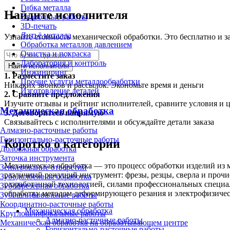
Гибка металла
Найдите исполнителя
Сварочные работы
3D-печать
Литьё металла
Узнайте стоимость механической обработки. Это бесплатно и з
Обработка металлов давлением
Очистка и покраска
Лаборатория и контроль
Найти исполнителя
Инжиниринг
1.
Разместите заказ
Прочие услуги металлообработки
Никаких звонков и рассылок. Экономьте время и деньги
Изготовление деталей
2.
Сравните предложения
Изучите отзывы и рейтинг исполнителей, сравните условия и 
Механическая обработка
3.
Договоритесь напрямую
Связывайтесь с исполнителями и обсуждайте детали заказа
Алмазно-расточные работы
Горизонтально-расточные работы
Коротко о категории
Долбёжная обработка
Заточка инструмента
Механическая обработка — это процесс обработки изделий из 
Зенкерование отверстий
различный режущий инструмент: фрезы, резцы, сверла и прочие
Зубодолбёжная обработка
разработанной технологией, силами профессиональных специал
Зубофрезерная обработка
обработку методом деформирующего резания и электрофизичес
Зубошлифовальные работы
Координатно-расточные работы
Механическая обработка
Круглошлифовальные работы
Алмазно-расточные работы
Механическая обработка на обрабатывающем центре
Горизонтально-расточные работы