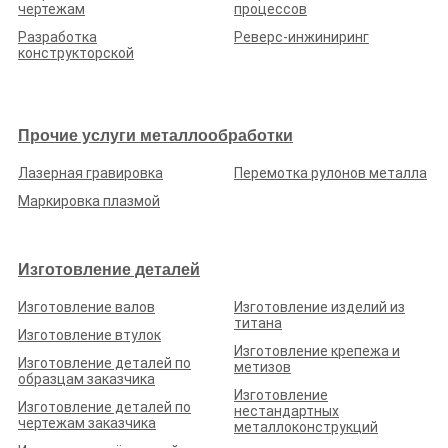
чертежам
процессов
Разработка
Реверс-инжиниринг
конструкторской
ООО «ИНКОМПЛЕКТ»
Рейтинг по отзывам:
(0.0)
Белгородская обл., Белгородский район, п. Северный-
Прочие услуги металлообработки
Первый, ул. Новая, д. 2А
Лазерная гравировка
Перемотка рулонов металла
Стаж (лет):
8
Сотрудников:
?
Площадь (м²):
?
Станков:
?
Маркировка плазмой
Подробнее о предприятии
Изготовление деталей
Изготовление валов
Изготовление изделий из
титана
Изготовление втулок
Изготовление крепежа и
ООО «МЕТАЛЛООБРАБОТКА»
Изготовление деталей по
метизов
образцам заказчика
Рейтинг по отзывам:
(0.0)
Изготовление
Изготовление деталей по
нестандартных
Белгородская обл., г. Белгород, ул. Павлова, д. 12
чертежам заказчика
металлоконструкций
Стаж (лет):
12
Сотрудников:
8
Площадь (м²):
300