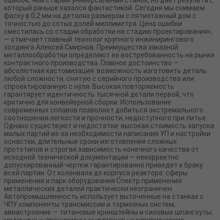
который раньше казался фантастикой. Сегодня мы снимаем
фаску в 0,2 мм на деталях размером с пятиэтажный дом с
точностью до сотых долей миллиметра. Цена ошибки
сместилась со стадии обработки на стадию проектирования»,
— отмечает главный технолог крупного инжинирингового
холдинга Алексей Смирнов. Преимущества заказной
металлообработки определяют ее востребованность на рынке
контрактного производства. Главное достоинство —
абсолютная кастомизация: возможность изготовить деталь
любой сложности, снятую с серийного производства или
спроектированную с нуля. Высокая повторяемость
гарантирует идентичность тысячной детали первой, что
критично для конвейерной сборки. Использование
современных сплавов позволяет добиться экстремального
соотношения легкости и прочности, недоступного при литье.
Однако существуют и недостатки: высокая стоимость запуска
малых партий из-за необходимости написания УП и настройки
оснастки, длительные сроки изготовления сложных
прототипов и строгая зависимость конечного качества от
исходной технической документации — некорректно
допускированный чертеж гарантированно приведет к браку
всей партии. От коленвала до корпуса реактора: сферы
применения и парк оборудования Спектр применения
металлических деталей практически неограничен.
Автопромышленность использует выточенные на станках с
ЧПУ компоненты трансмиссии и тормозных систем;
авиастроение — титановые кронштейны и силовые шпангоуты;
медицина — прецизионные импланты и хирургические