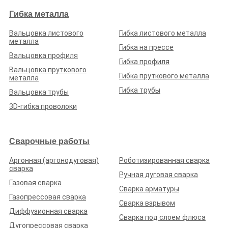
ООО «ТЕХНОИНСТРУМЕНТ»
Гибка металла
Рейтинг по отзывам:
(0.0)
Вальцовка листового
Гибка листового металла
Белгородская обл., г. Белгород, 1-й Новый переулок, д. 1
металла
Гибка на прессе
Стаж (лет):
27
Сотрудников:
35
Площадь (м²):
700
Вальцовка профиля
Гибка профиля
Станков:
21
Вальцовка пруткового
Подробнее о предприятии
Гибка пруткового металла
металла
Гибка трубы
Вальцовка трубы
3D-гибка проволоки
Сварочные работы
ООО «БДМ»
Рейтинг по отзывам:
(0.0)
Аргонная (аргонодуговая)
Роботизированная сварка
сварка
Белгородская обл., г. Белгород, Гражданский проспект, д. 18
Ручная дуговая сварка
Газовая сварка
Стаж (лет):
4
Сотрудников:
14
Площадь (м²):
120
Сварка арматуры
Станков:
14
Газопрессовая сварка
Сварка взрывом
Подробнее о предприятии
Диффузионная сварка
Сварка под слоем флюса
Дугопрессовая сварка