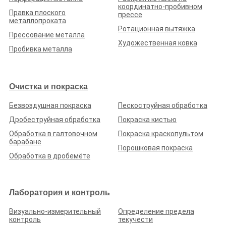
Подробнее о предприятии
координатно-пробивном
Правка плоского
прессе
металлопроката
Ротационная вытяжка
Прессование металла
Художественная ковка
Пробивка металла
Что нужно сделать?
Разместите заказ на портале, исполнители откликнутся сами.
Это бесплатно и займет всего пару минут
Очистка и покраска
Безвоздушная покраска
Пескоструйная обработка
Разместить заказ
Дробеструйная обработка
Покраска кистью
Обработка в галтовочном
Покраска краскопультом
барабане
Порошковая покраска
Обработка в дробемёте
Лаборатория и контроль
ООО «ФАБРИКА КРЕПЛЕНИЙ «КВАДО»
Визуально-измерительный
Определение предела
Рейтинг по отзывам:
(0.0)
контроль
текучести