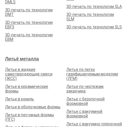
Березовая, д. 1/20
DMLS
3D-печать по технологии SLA
Стаж (лет):
12
Сотрудников:
8
Площадь (м²):
600
3D-печать по технологии
Станков:
5
DMT
3D-печать по технологии
SLM
Подробнее о предприятии
3D-печать по технологии
EBF3
3D-печать по технологии SLS
3D-печать по технологии
EBM
ООО ПИК «АЛГРУПП»
Литьё металла
Рейтинг по отзывам:
(0.0)
Литье в жидкие
Литье по легко
самотвердеющие смеси
газифицируемым моделям
Белгородская обл., г. Старый Оскол, 2-й проезд Базовой
(ЖСС)
(ЛГМ)
площадки, д. 2
Литье в керамические
Литье по чертежам
Стаж (лет):
6
Сотрудников:
20
Площадь (м²):
1000
формы
заказчика
Станков:
12
Литье в кокиль
Литье с безопочной
Подробнее о предприятии
формовкой
Литье в оболочковые формы
Литье с вакуумной
Литье в песчаные формы
формовкой
(ПГС)
Литье с вакуумно-плёночной