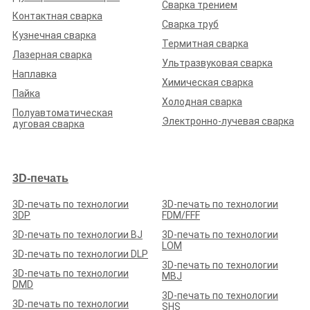
Сварка трением
Контактная сварка
Сварка труб
Кузнечная сварка
Термитная сварка
Лазерная сварка
Ультразвуковая сварка
ООО «РАЙМСТРИМ»
Наплавка
Химическая сварка
Рейтинг по отзывам:
(0.0)
Пайка
Холодная сварка
Белгородская обл., г. Белгород, промышленный парк
Полуавтоматическая
Фабрика, корп. 5/4
Электронно-лучевая сварка
дуговая сварка
Стаж (лет):
19
Сотрудников:
50
Площадь (м²):
3000
Станков:
30
Подробнее о предприятии
3D-печать
3D-печать по технологии
3D-печать по технологии
3DP
FDM/FFF
3D-печать по технологии BJ
3D-печать по технологии
LOM
3D-печать по технологии DLP
ООО «БОРА»
3D-печать по технологии
3D-печать по технологии
MBJ
Рейтинг по отзывам:
(0.0)
DMD
3D-печать по технологии
Белгородская обл., Белгородский район, п. Северный, ул.
3D-печать по технологии
SHS