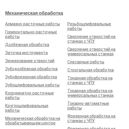
износостойкости и долговечности. Заказать изготовление
металлических деталей можно для прототипирования и
Механическая обработка
серийного выпуска продукции любой сложности.
Алмазно-расточные работы
Резьбошлифовальные
работы
Горизонтально-расточные
Механическая обработка
работы
Сверление отверстий на
Термическая обработка
станках с ЧПУ
Долбёжная обработка
Химико-термическая обработка
Сверление отверстий на
Заточка инструмента
Резка металла
универсальных станках
Гибка металла
Зенкерование отверстий
Слесарные работы
Сварочные работы
Зубодолбёжная обработка
Строгальная обработка
3D-печать
Зубофрезерная обработка
Токарная обработка на
Литьё металла
станках с ЧПУ
Зубошлифовальные работы
Обработка металлов давлением
Токарная обработка на
Координатно-расточные
Очистка и покраска
универсальных станках
работы
Лаборатория и контроль
Токарно-автоматные
Круглошлифовальные
работы
Инжиниринг
работы
Прочие услуги металлообработки
Фрезерная обработка на
Механическая обработка на
станках с ЧПУ
Изготовление деталей
обрабатывающем центре
Изготовление валов
Фрезерная обработка на