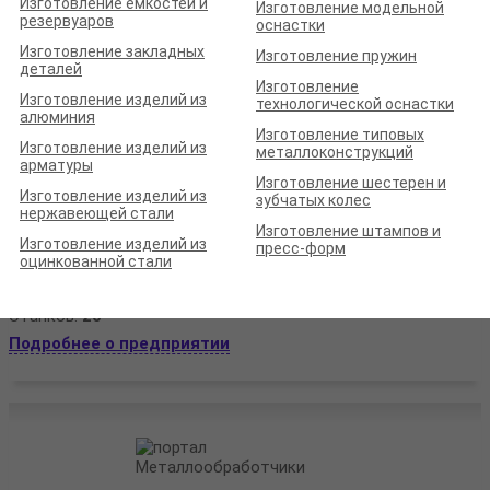
Изготовление ёмкостей и
Изготовление модельной
Станков:
9
резервуаров
оснастки
Подробнее о предприятии
Изготовление закладных
Изготовление пружин
деталей
Изготовление
Изготовление изделий из
технологической оснастки
алюминия
Изготовление типовых
Изготовление изделий из
металлоконструкций
арматуры
Изготовление шестерен и
Изготовление изделий из
зубчатых колес
ООО «СПЕЦМАШДЕТАЛЬ»
нержавеющей стали
Изготовление штампов и
Рейтинг по отзывам:
(0.0)
Изготовление изделий из
пресс-форм
оцинкованной стали
Белгородская обл., г. Белгород, ул. Сумская, д. 66
Стаж (лет):
16
Сотрудников:
40
Площадь (м²):
10000
Станков:
20
Подробнее о предприятии