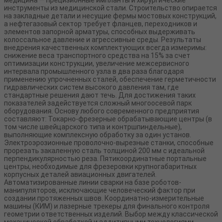
инструменты из медицинской стали. Строительство опирается
на закладные детали и несущие фермы мостовых конструкций,
а нефтегазовый сектор требует фланцев, переходников и
элементов запорной арматуры, способных выдерживать
колоссальное давление и агрессивные среды. Результаты
внедрения качественных комплектующих всегда измеримы:
снижение веса транспортного средства на 15% за счет
оптимизации конструкции, увеличение межсервисного
интервала промышленного узла в два раза благодаря
применению упрочненных сталей, обеспечение герметичности
гидравлических систем высокого давления там, где
стандартные решения дают течь. Для достижения таких
показателей задействуется сложный многоосевой парк
оборудования. Основу любого современного предприятия
составляют: Токарно-фрезерные обрабатывающие центры (в
том числе швейцарского типа и контршпиндельные),
выполняющие комплексную обработку за один установ.
Электроэрозионные проволочно-вырезные станки, способные
прорезать закаленную сталь толщиной 200 мм с идеальной
перпендикулярностью реза. Пятикоординатные портальные
центры, необходимые для фрезеровки крупногабаритных
корпусных деталей авиационных двигателей.
Автоматизированные линии сварки на базе роботов-
манипуляторов, исключающие человеческий фактор при
создании протяженных швов. Координатно-измерительные
машины (КИМ) и лазерные трекеры для финального контроля
геометрии ответственных изделий. Выбор между классической
механической обработкой и аддитивными технологиями