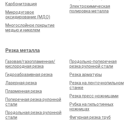
Карбонитрация
Стаж (лет):
15
Сотрудников:
4
Площадь (м²):
10000
Электрохимическая
Станков:
10
полировка металла
Микродуговое
Подробнее о предприятии
оксидирование (МДО)
Многослойное покрытие
медью и никелем
Резка металла
ООО «ИНБИТЕК»
Газовая/газопламенная/
Продольно-поперечная
Рейтинг по отзывам:
(0.0)
кислородная резка
резка рулонной стали
Белгородская обл., г. Белгород, Михайловское шоссе, д. 5И
Гидроабразивная резка
Резка арматуры
Стаж (лет):
18
Сотрудников:
35
Площадь (м²):
1800
Лазерная резка
Резка на ленточнопильном
Станков:
25
станке
Плазменная резка
Подробнее о предприятии
Резка пресс-ножницами
Поперечная резка рулонной
стали
Рубка на гильотинных
ножницах
Продольная резка рулонной
стали
Фигурная резка труб