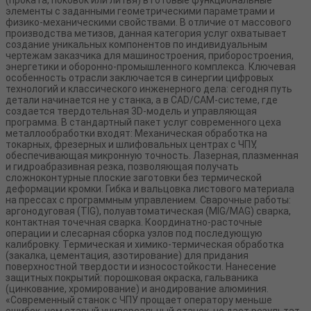
элементы с заданными геометрическими параметрами и
физико-механическими свойствами. В отличие от массового
производства метизов, данная категория услуг охватывает
создание уникальных компонентов по индивидуальным
чертежам заказчика для машиностроения, приборостроения,
энергетики и оборонно-промышленного комплекса. Ключевая
особенность отрасли заключается в синергии цифровых
технологий и классического инженерного дела: сегодня путь
детали начинается не у станка, а в CAD/CAM-системе, где
создается твердотельная 3D-модель и управляющая
программа. В стандартный пакет услуг современного цеха
металлообработки входят: Механическая обработка на
токарных, фрезерных и шлифовальных центрах с ЧПУ,
обеспечивающая микронную точность. Лазерная, плазменная
и гидроабразивная резка, позволяющая получать
сложноконтурные плоские заготовки без термической
деформации кромки. Гибка и вальцовка листового материала
на прессах с программным управлением. Сварочные работы:
аргонодуговая (TIG), полуавтоматическая (MIG/MAG) сварка,
контактная точечная сварка. Координатно-расточные
операции и слесарная сборка узлов под последующую
калибровку. Термическая и химико-термическая обработка
(закалка, цементация, азотирование) для придания
поверхностной твердости и износостойкости. Нанесение
защитных покрытий: порошковая окраска, гальваника
(цинкование, хромирование) и анодирование алюминия.
«Современный станок с ЧПУ прощает оператору меньше
ошибок, чем старый универсальный станок, но дает результат,