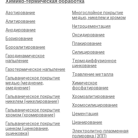
Химико-термическая обработка
Азотирование
Многослойное покрытие
медью, никелем и хромом
Алитирование
Нитроцементация
Анодирование
ООО «АКР»
Оксидирование
Рейтинг по отзывам:
(5.0)
Борирование
Плакирование
Бороалитирование
Белгородская обл., г. Алексеевка, Южный переулок, д. 21А
Силицирование
Газодинамическое
Стаж (лет):
2
Сотрудников:
16
Площадь (м²):
?
напыление
Термодиффузионное
Станков:
22
цинкование
Газотермическое напыление
Подробнее о предприятии
Травление металла
Гальваническое покрытие
медью (меднение,
Химическое
омеднение)
фосфатирование
Гальваническое покрытие
Хромоалитирование
никелем (никелирование)
Хромосилицирование
Гальваническое покрытие
Цементация
хромом (хромирование)
ООО «НК-ТЕПЛОХИММОНТАЖ»
Цианирование
Гальваническое покрытие
Рейтинг по отзывам:
(0.0)
цинком (цинкование,
Электролитно-плазменная
оцинковка)
Белгородская обл., г. Старый Оскол, проезд Ш-6, д. 3
полировка (ЭПП)