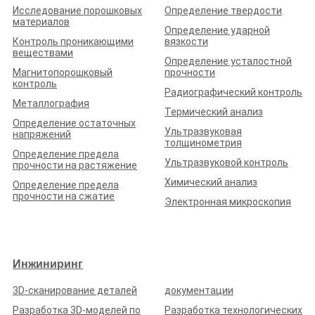
Белгородская обл., г. Шебекино, ул. Октябрьская, д. 11/1
Исследование порошковых
Определение твердости
Стаж (лет):
14
Сотрудников:
26
Площадь (м²):
4000
материалов
Определение ударной
Станков:
70
Контроль проникающими
вязкости
Подробнее о предприятии
веществами
Определение усталостной
Магнитопорошковый
прочности
контроль
Радиографический контроль
Металлография
Термический анализ
Определение остаточных
Ультразвуковая
напряжений
толщинометрия
Определение предела
Ультразвуковой контроль
прочности на растяжение
ООО «ЗАВОД ОЧИСТНЫХ СООРУЖЕНИЙ И
Химический анализ
ЕМКОСТНОГО ОБОРУДОВАНИЯ»
Определение предела
прочности на сжатие
Электронная микроскопия
Рейтинг по отзывам:
(0.0)
Белгородская обл., г. Белгород, ул. Коммунальная, д. 15
Стаж (лет):
13
Сотрудников:
25
Площадь (м²):
400
Станков:
10
Инжиниринг
Подробнее о предприятии
3D-сканирование деталей
документации
Разработка 3D-моделей по
Разработка технологических