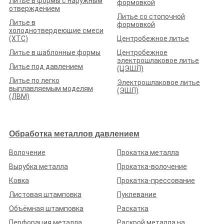
Литье в формы с наружным
формовкой
отверждением
Литье со стопочной
Литье в
формовкой
ООО «ВЕНТИЛЯЦИОННЫЕ ТЕХНОЛОГИИ»
холоднотвердеющие смеси
(ХТС)
Центробежное литье
Рейтинг по отзывам:
(0.0)
Литье в шаблонные формы
Центробежное
Белгородская обл., г. Белгород, ул. Сумская, д. 6
электрошлаковое литье
Литье под давлением
(ЦЭШЛ)
Стаж (лет):
24
Сотрудников:
100
Площадь (м²):
8000
Станков:
60
Литье по легко
Электрошлаковое литье
выплавляемым моделям
(ЭШЛ)
Подробнее о предприятии
(ЛВМ)
Обработка металлов давлением
Волочение
Прокатка металла
ООО «БЕЛАГРОДЕТАЛЬ»
Вырубка металла
Прокатка-волочение
Рейтинг по отзывам:
(0.0)
Ковка
Прокатка-прессование
Белгородская обл., Белгородский район, пос.
Листовая штамповка
Пуклевание
Политотдельский, Центральный переулок, д. 15
Объёмная штамповка
Раскатка
Стаж (лет):
5
Сотрудников:
42
Площадь (м²):
1500
Станков:
15
Перфорация металла
Раскрой металла на