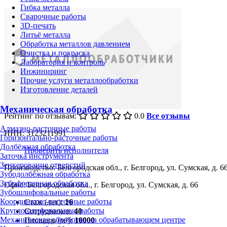
Гибка металла
Сварочные работы
3D-печать
Литьё металла
Обработка металлов давлением
Очистка и покраска
Лаборатория и контроль
Инжиниринг
Прочие услуги металлообработки
Изготовление деталей
Механическая обработка
Рейтинг по отзывам:
0.0
Все отзывы
Алмазно-расточные работы
ИНН: 3123211991
Горизонтально-расточные работы
Долбёжная обработка
Проверить исполнителя
Заточка инструмента
Зенкерование отверстий
Производство: Белгородская обл., г. Белгород, ул. Сумская, д. 6
Зубодолбёжная обработка
Зубофрезерная обработка
Офис: Белгородская обл., г. Белгород, ул. Сумская, д. 66
Зубошлифовальные работы
Координатно-расточные работы
Стаж (лет):
16
Круглошлифовальные работы
Сотрудников:
40
Механическая обработка на обрабатывающем центре
Площадь (м²):
10000