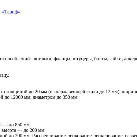
й
«Тариф»
испособлений: шпильки, фланцы, штуцеры, болты, гайки, анкер
азцу.
а толщиной до 20 мм (из нержавеющей стали до 12 мм), ширино
й до 12000 мм, диаметром до 350 мм.
р — до 850 мм.
 высота — до 200 мм.
ой до 200 мм. Рассверливание, зенкование, зенкерование, разв