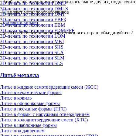
Чтобы ваше предприятие находилось выше других, подключит
3D-печать по технологии DMD
3D-печать по технологии DMLS
3D-печать по технологии DMT
3D-печать по технологии EBF3
Добавить виджет
3D-печать по технологии EBM
3D-печать по технологии FDM/FFF
© 2017-2026. Металлообработчики всех стран, объединяйтесь!
3D-печать по технологии LOM
3D-печать по технологии MBJ
3D-печать по технологии SHS
3D-печать по технологии SLA
3D-печать по технологии SLM
3D-печать по технологии SLS
Литьё металла
Литье в жидкие самотвердеющие смеси (ЖСС)
Литье в керамические формы
Литье в кокиль
Литье в оболочковые формы
Литье в песчаные формы (ПГС)
Литье в формы с наружным отверждением
Литье в холоднотвердеющие смеси (ХТС)
Литье в шаблонные формы
Литье под давлением