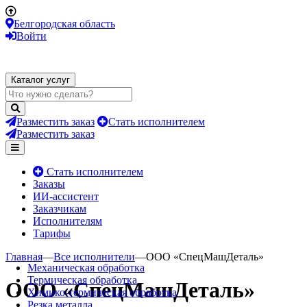
Белгородская область
Войти
Каталог услуг
Разместить заказ
Стать исполнителем
Разместить заказ
Стать исполнителем
Заказы
ИИ-ассистент
Заказчикам
Исполнителям
Тарифы
Главная
—
Все исполнители
—
ООО «СпецМашДеталь»
Механическая обработка
Термическая обработка
ООО «СпецМашДеталь»
Химико-термическая обработка
Резка металла