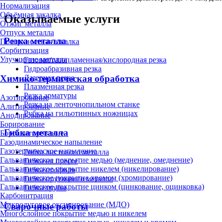
Нормализация
Объёмная закалка
Оказываемые услуги
Отжиг металла
Отпуск металла
Резка металла
Поверхностная закалка
Сорбитизация
Улучшение металла
Газовая/газопламенная/кислородная резка
Гидроабразивная резка
Химико-термическая обработка
Лазерная резка
Плазменная резка
Резка арматуры
Азотирование
Резка на ленточнопильном станке
Алитирование
Рубка на гильотинных ножницах
Анодирование
Борирование
Гибка металла
Бороалитирование
Газодинамическое напыление
Газотермическое напыление
Гибка листового металла
Гальваническое покрытие медью (меднение, омеднение)
Гибка на прессе
Гальваническое покрытие никелем (никелирование)
Гибка профиля
Гальваническое покрытие хромом (хромирование)
Гибка пруткового металла
Гальваническое покрытие цинком (цинкование, оцинковка)
Гибка трубы
Карбонитрация
Микродуговое оксидирование (МДО)
Сварочные работы
Многослойное покрытие медью и никелем