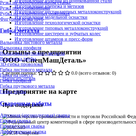
Изготовление изделий из оцинкованной стали
Резка на ленточнопильном станке
Изготовление крепежа и метизов
Резка пресс-ножницами
Изготовление нестандартных металлоконструкций
Рубка на гильотинных ножницах
Изготовление модельной оснастки
Фигурная резка труб
Изготовление технологической оснастки
Изготовление типовых металлоконструкций
Гибка металла
Изготовление шестерен и зубчатых колес
Изготовление штампов и пресс-форм
Вальцовка листового металла
Вальцовка профиля
Отзывы о предприятии
Вальцовка пруткового металла
ООО «СпецМашДеталь»
Вальцовка трубы
3D-гибка проволоки
Гибка листового металла
Средняя оценка:
0.0
(всего отзывов: 0)
Гибка на прессе
Написать отзыв
Гибка профиля
Гибка пруткового металла
Предприятие на карте
Гибка трубы
Сварочные работы
При поддержке
Аргонная (аргонодуговая) сварка
Газовая сварка
Газопрессовая сварка
Диффузионная сварка