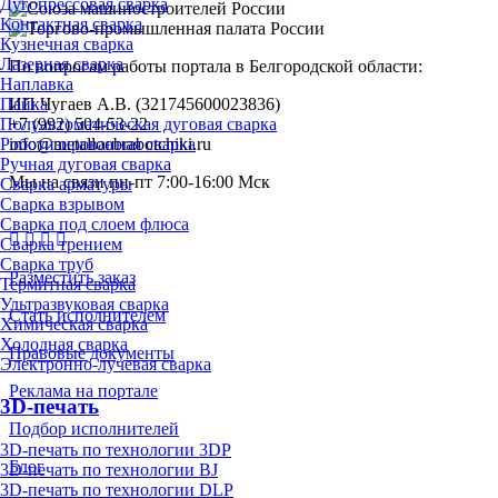
Дугопрессовая сварка
Контактная сварка
Кузнечная сварка
Лазерная сварка
По вопросам работы портала в Белгородской области:
Наплавка
Пайка
ИП Чугаев А.В. (321745600023836)
Полуавтоматическая дуговая сварка
+7 (992) 504-53-22
Роботизированная сварка
info@metalloobrabotchiki.ru
Ручная дуговая сварка
Мы на связи пн-пт 7:00-16:00 Мск
Сварка арматуры
Сварка взрывом
Сварка под слоем флюса
Сварка трением
Сварка труб
Разместить заказ
Термитная сварка
Ультразвуковая сварка
Стать исполнителем
Химическая сварка
Холодная сварка
Правовые документы
Электронно-лучевая сварка
Реклама на портале
3D-печать
Подбор исполнителей
3D-печать по технологии 3DP
Блог
3D-печать по технологии BJ
3D-печать по технологии DLP