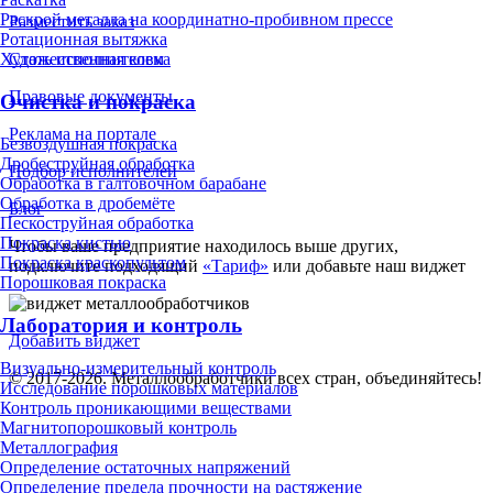
Раскрой металла на координатно-пробивном прессе
Разместить заказ
Ротационная вытяжка
Стать исполнителем
Художественная ковка
Правовые документы
Очистка и покраска
Реклама на портале
Безвоздушная покраска
Дробеструйная обработка
Подбор исполнителей
Обработка в галтовочном барабане
Обработка в дробемёте
Блог
Пескоструйная обработка
Покраска кистью
Чтобы ваше предприятие находилось выше других,
Покраска краскопультом
подключите подходящий
«Тариф»
или добавьте наш виджет
Порошковая покраска
Лаборатория и контроль
Добавить виджет
Визуально-измерительный контроль
© 2017-2026. Металлообработчики всех стран, объединяйтесь!
Исследование порошковых материалов
Контроль проникающими веществами
Магнитопорошковый контроль
Металлография
Определение остаточных напряжений
Определение предела прочности на растяжение