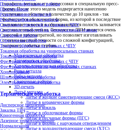
парафина, методом его запрессовки в специальную пресс-
Плоскошлифовальные работы
форму. После этого модель подвергается нанесению
Протягивание
суспензии и обсыпке в количестве до 10 циклов - так
Развертывание отверстий
формируется оболочковая форма, из которой в последствие
Резьбошлифовальные работы
выплавляется воск и в образовавшуюся полость заливается
Сверление отверстий на станках с ЧПУ
расплавленный металл. Технология ЛВМ является очень
Сверление отверстий на универсальных станках
дорогой и трудозатратной, но позволяет изготавливать
Слесарные работы
отливки высокой точности со сложной конфигурацией,
Строгальная обработка
например, лопатки турбин.
Токарная обработка на станках с ЧПУ
Токарная обработка на универсальных станках
Механическая обработка
Токарно-автоматные работы
Термическая обработка
Фрезерная обработка на станках с ЧПУ
Химико-термическая обработка
Фрезерная обработка на универсальных станках
Резка металла
Хонингование
Гибка металла
Шлицефрезерная обработка
Сварочные работы
Электроэрозионная обработка
3D-печать
Литьё металла
Термическая обработка
Литье в жидкие самотвердеющие смеси (ЖСС)
Литье в керамические формы
Дисперсное твердение
Литье в кокиль
Закалка ТВЧ
Литье в оболочковые формы
Криогенная обработка
Литье в песчаные формы (ПГС)
Лазерное термоупрочнение
Литье в формы с наружным отверждением
Нормализация
Литье в холоднотвердеющие смеси (ХТС)