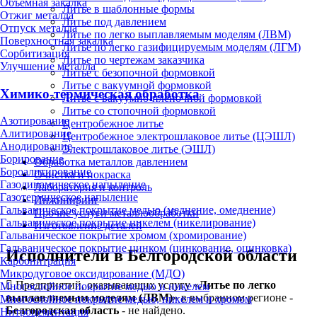
Объёмная закалка
Литье в шаблонные формы
Отжиг металла
Литье под давлением
Отпуск металла
Литье по легко выплавляемым моделям (ЛВМ)
Поверхностная закалка
Литье по легко газифицируемым моделям (ЛГМ)
Сорбитизация
Литье по чертежам заказчика
Улучшение металла
Литье с безопочной формовкой
Литье с вакуумной формовкой
Химико-термическая обработка
Литье с вакуумно-плёночной формовкой
Литье со стопочной формовкой
Азотирование
Центробежное литье
Алитирование
Центробежное электрошлаковое литье (ЦЭШЛ)
Анодирование
Электрошлаковое литье (ЭШЛ)
Борирование
Обработка металлов давлением
Бороалитирование
Очистка и покраска
Газодинамическое напыление
Лаборатория и контроль
Газотермическое напыление
Инжиниринг
Гальваническое покрытие медью (меднение, омеднение)
Прочие услуги металлообработки
Гальваническое покрытие никелем (никелирование)
Изготовление деталей
Гальваническое покрытие хромом (хромирование)
Гальваническое покрытие цинком (цинкование, оцинковка)
Исполнители в Белгородской области
Карбонитрация
Микродуговое оксидирование (МДО)
Предприятий, оказывающих услугу «
Литье по легко
Многослойное покрытие медью и никелем
выплавляемым моделям (ЛВМ)
» в выбранном регионе -
Многослойное покрытие медью, никелем и хромом
Белгородская область
- не найдено.
Нитроцементация