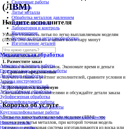
Сварочные работы
(ЛВМ)
3D-печать
Литьё металла
Обработка металлов давлением
Найдите исполнителя
Очистка и покраска
Лаборатория и контроль
Инжиниринг
Узнайте стоимость литья по легко выплавляемым моделям
Прочие услуги металлообработки
(ЛВМ). Это бесплатно и займет всего пару минут
Изготовление деталей
Механическая обработка
Найти исполнителя
1.
Разместите заказ
Алмазно-расточные работы
Никаких звонков и рассылок. Экономьте время и деньги
Горизонтально-расточные работы
2.
Сравните предложения
Долбёжная обработка
Изучите отзывы и рейтинг исполнителей, сравните условия и
Заточка инструмента
цены
Зенкерование отверстий
3.
Договоритесь напрямую
Зубодолбёжная обработка
Связывайтесь с исполнителями и обсуждайте детали заказа
Зубофрезерная обработка
Зубошлифовальные работы
Коротко об услуге
Координатно-расточные работы
Круглошлифовальные работы
Литье по легко выплавляемым моделям (ЛВМ) - это
Механическая обработка на обрабатывающем центре
технология литья металлов, при которой точная модель
Накатка резьбы
отливки и литниковая система изготавливаются из воска или
Нарезание резьбы