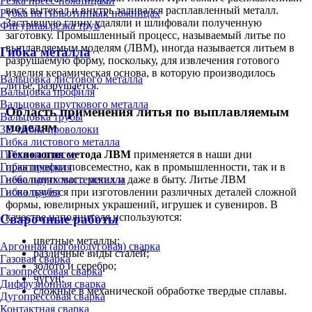
Резка пресс-ножницами
воск вытекал и внутрь заливался расплавленный металл.
Рубка на гильотинных ножницах
Застывшую глину удаляли и шлифовали полученную
Фигурная резка труб
заготовку. Промышленный процесс, называемый литье по
выплавляемым моделям (ЛВМ), иногда называется литьем в
Гибка металла
разрушаемую форму, поскольку, для извлечения готового
изделия керамическая основа, в которую производилось
Вальцовка листового металла
литье, разрушается.
Вальцовка профиля
Вальцовка пруткового металла
Область применения литья по выплавляемым
Вальцовка трубы
моделям
3D-гибка проволоки
Гибка листового металла
Технология метода ЛВМ
применяется в наши дни
Гибка на прессе
практически повсеместно, как в промышленности, так и в
Гибка профиля
небольших мастерских и даже в быту. Литье ЛВМ
Гибка пруткового металла
используется при изготовлении различных деталей сложной
Гибка трубы
формы, ювелирных украшений, игрушек и сувениров. В
качестве наполнителя используются:
Сварочные работы
цветные металлы;
Аргонная (аргонодуговая) сварка
различные виды сталей;
Газовая сварка
золото и серебро;
Газопрессовая сварка
чугун;
Диффузионная сварка
сложные в механической обработке твердые сплавы.
Дугопрессовая сварка
Контактная сварка