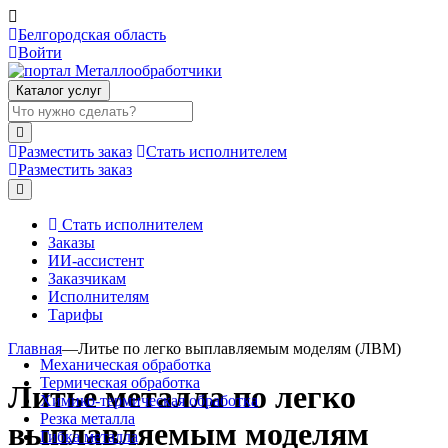
Белгородская область
Войти
Каталог услуг
Разместить заказ
Стать исполнителем
Разместить заказ
Стать исполнителем
Заказы
ИИ-ассистент
Заказчикам
Исполнителям
Тарифы
Главная
—
Литье по легко выплавляемым моделям (ЛВМ)
Механическая обработка
Термическая обработка
Литье металла по легко
Химико-термическая обработка
Резка металла
выплавляемым моделям
Гибка металла