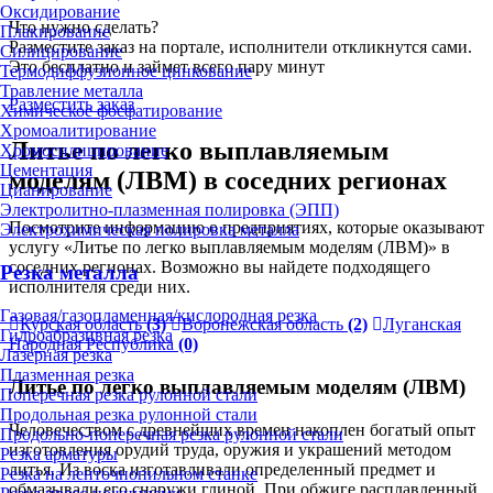
Оксидирование
Что нужно сделать?
Плакирование
Разместите заказ на портале, исполнители откликнутся сами.
Силицирование
Это бесплатно и займет всего пару минут
Термодиффузионное цинкование
Травление металла
Разместить заказ
Химическое фосфатирование
Хромоалитирование
Литье по легко выплавляемым
Хромосилицирование
Цементация
моделям (ЛВМ) в соседних регионах
Цианирование
Электролитно-плазменная полировка (ЭПП)
Посмотрите информацию о предприятиях, которые оказывают
Электрохимическая полировка металла
услугу «Литье по легко выплавляемым моделям (ЛВМ)» в
соседних регионах. Возможно вы найдете подходящего
Резка металла
исполнителя среди них.
Газовая/газопламенная/кислородная резка
Курская область
(3)
Воронежская область
(2)
Луганская
Гидроабразивная резка
Народная Республика
(0)
Лазерная резка
Плазменная резка
Литье по легко выплавляемым моделям (ЛВМ)
Поперечная резка рулонной стали
Продольная резка рулонной стали
Человечеством с древнейших времен накоплен богатый опыт
Продольно-поперечная резка рулонной стали
изготовления орудий труда, оружия и украшений методом
Резка арматуры
литья. Из воска изготавливали определенный предмет и
Резка на ленточнопильном станке
обмазывали его снаружи глиной. При обжиге расплавленный