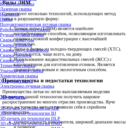
Виды ЛВМ
Кузнечная сварка
Лазерная сварка
Существуют несколько технологий, использующих метод
Наплавка
литья в разрушаемую форму:
Пайка
Полуавтоматическая дуговая сварка
Точное литье (ТЛВМ) является наиболее
Роботизированная сварка
востребованным способом, позволяющим изготавливать
Ручная дуговая сварка
отливки сложной конфигурации с высочайшей
Сварка арматуры
точностью.
Сварка взрывом
Литье в формы из холодно-твердеющих смесей (ХТС).
Сварка под слоем флюса
Используется, чаще всего, на дому.
Сварка трением
Использование жидкостекольных смесей (ЖСС) с
Сварка труб
катализатором для изготовления отливок. Является
Термитная сварка
сравнительно новым и экологичным способом.
Ультразвуковая сварка
Химическая сварка
Преимущества и недостатки технологии
Холодная сварка
Электронно-лучевая сварка
Преимущества литья по легко выплавляемым моделям
3D-печать
позволили данной технологии получить широкое
распространение во многих отраслях производства. Ярче
всего достоинства метода проявили себя в серийном
3D-печать по технологии 3DP
производстве.
3D-печать по технологии BJ
3D-печать по технологии DLP
универсальность наполнителя, широкий диапазон массы
3D-печать по технологии DMD
и размеров;