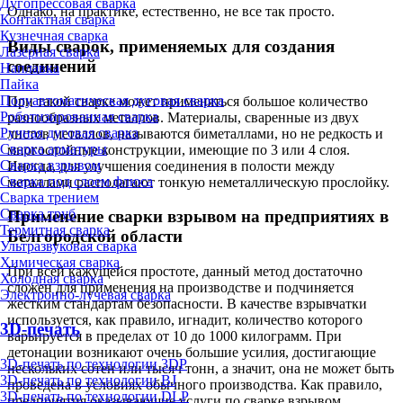
Дугопрессовая сварка
Однако, на практике, естественно, не все так просто.
Контактная сварка
Кузнечная сварка
Виды сварок, применяемых для создания
Лазерная сварка
соединений
Наплавка
Пайка
Полуавтоматическая дуговая сварка
При такой сварке может применяться большое количество
Роботизированная сварка
разнообразных металлов. Материалы, сваренные из двух
Ручная дуговая сварка
листов металлов, называются биметаллами, но не редкость и
Сварка арматуры
многослойные конструкции, имеющие по 3 или 4 слоя.
Сварка взрывом
Иногда, для улучшения соединения в полости между
Сварка под слоем флюса
металлами располагают тонкую неметаллическую прослойку.
Сварка трением
Сварка труб
Применение сварки взрывом на предприятиях в
Термитная сварка
Белгородской области
Ультразвуковая сварка
Химическая сварка
При всей кажущейся простоте, данный метод достаточно
Холодная сварка
сложен для применения на производстве и подчиняется
Электронно-лучевая сварка
жестким стандартам безопасности. В качестве взрывчатки
используется, как правило, игнадит, количество которого
3D-печать
варьируется в пределах от 10 до 1000 килограмм. При
детонации возникают очень большие усилия, достигающие
3D-печать по технологии 3DP
нескольких сотен или тысяч тонн, а значит, она не может быть
3D-печать по технологии BJ
проведена в условиях обычного производства. Как правило,
3D-печать по технологии DLP
предприятия оказывающие услуги по сварке взрывом