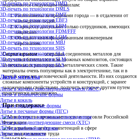
3D-печать по технологии DMD
подчиняются следующим правилам:
3D-печать по технологии DMLS
3D-печать по технологии DMT
Расположены за пределами города — в отдалении от
3D-печать по технологии EBF3
нахождения людей.
3D-печать по технологии EBM
К процессу допускают только сотрудников, имеющих
3D-печать по технологии FDM/FFF
лицензию.
3D-печать по технологии LOM
Обладают квалифицированным инженерным
3D-печать по технологии MBJ
персоналом.
3D-печать по технологии SHS
3D-печать по технологии SLA
Сварка взрывом
— операция соединения, металлов для
3D-печать по технологии SLM
получения биметаллов или сложных композитов, состоящих
3D-печать по технологии SLS
из нескольких разнородных металлических слоев. Такие
материалы очень популярны как в электротехнике, так и в
Литьё металла
других отраслях человеческой деятельности. Из них создаются
сложные компоненты устройств и конструкций, с заранее
заложенными свойствами, получить которые другим путем
Литье в жидкие самотвердеющие смеси (ЖСС)
практически невозможно.
Литье в керамические формы
Литье в кокиль
При поддержке
Литье в оболочковые формы
Литье в песчаные формы (ПГС)
Литье в формы с наружным отверждением
Литье в холоднотвердеющие смеси (ХТС)
Литье в шаблонные формы
Литье под давлением