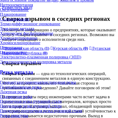
Многослойное покрытие медью, никелем и хромом
Нитроцементация
Разместить заказ
Оксидирование
Плакирование
Сварка взрывом в соседних регионах
Силицирование
Термодиффузионное цинкование
Травление металла
Посмотрите информацию о предприятиях, которые оказывают
Химическое фосфатирование
услугу «Сварка взрывом» в соседних регионах. Возможно вы
Хромоалитирование
найдете подходящего исполнителя среди них.
Хромосилицирование
Цементация
Воронежская область
(1)
Курская область
(0)
Луганская
Цианирование
Народная Республика
(0)
Электролитно-плазменная полировка (ЭПП)
Электрохимическая полировка металла
Сварка взрывом
Резка металла
Сварка взрывом
— одна из технологических операций,
связанных с соединением металлов в единую конструкцию.
Газовая/газопламенная/кислородная резка
Что это за процесс, какова его техническая сторона и
Гидроабразивная резка
требования к его проведению? Давайте поговорим об этом!
Лазерная резка
Плазменная резка
В процессе работы перед инженерами часто встает задача в
Поперечная резка рулонной стали
применении конструкционных материалов, которых просто
Продольная резка рулонной стали
нет в природе. Например, материал, обладающий хорошими
Продольно-поперечная резка рулонной стали
электропроводными качествами и идеальной устойчивостью к
Резка арматуры
коррозии, оказывается недостаточно прочным. Выход в