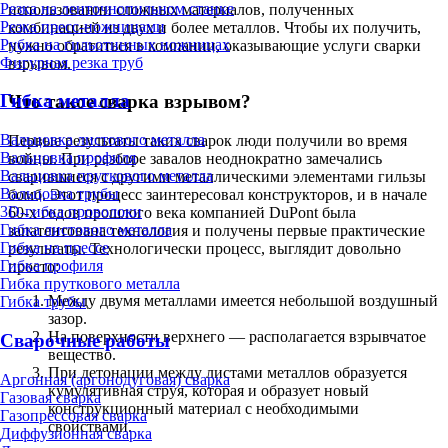
Резка на ленточнопильном станке
использовании сложных материалов, полученных
Резка пресс-ножницами
комбинацией из двух и более металлов. Чтобы их получить,
Рубка на гильотинных ножницах
нужно обратиться в компании, оказывающие услуги сварки
Фигурная резка труб
взрывом.
Гибка металла
Что такое сварка взрывом?
Вальцовка листового металла
Первые результаты таких сварок люди получили во время
Вальцовка профиля
войны. При разборе завалов неоднократно замечались
Вальцовка пруткового металла
сварившиеся с другими металлическими элементами гильзы
Вальцовка трубы
бомб. Этот процесс заинтересовал конструкторов, и в начале
3D-гибка проволоки
60-х годов прошлого века компанией DuPont была
Гибка листового металла
запатентована технология и получены первые практические
Гибка на прессе
результаты. Технологически процесс, выглядит довольно
Гибка профиля
просто:
Гибка пруткового металла
Между двумя металлами имеется небольшой воздушный
Гибка трубы
зазор.
На поверхности верхнего — располагается взрывчатое
Сварочные работы
вещество.
При детонации между листами металлов образуется
Аргонная (аргонодуговая) сварка
кумулятивная струя, которая и образует новый
Газовая сварка
конструкционный материал с необходимыми
Газопрессовая сварка
свойствами.
Диффузионная сварка