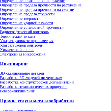
Определение остаточных напряжений
Определение предела прочности на растяжение
Определение предела прочности на сжатие
Определение предела текучести
Определение твердости
Определение ударной вязкости
Определение усталостной прочности
Радиографический контроль
Термический анализ
Ультразвуковая толщинометрия
Ультразвуковой контроль
Химический анализ
Электронная микроскопия
Инжиниринг
3D-сканирование деталей
Разработка 3D-моделей по чертежам
Разработка конструкторской документации
Разработка технологических процессов
Реверс-инжиниринг
Прочие услуги металлообработки
Лазерная гравировка