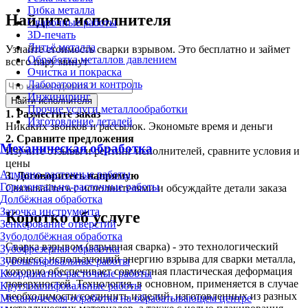
Гибка металла
Найдите исполнителя
Сварочные работы
3D-печать
Литьё металла
Узнайте стоимость сварки взрывом. Это бесплатно и займет
Обработка металлов давлением
всего пару минут
Очистка и покраска
Лаборатория и контроль
Инжиниринг
Найти исполнителя
Прочие услуги металлообработки
1.
Разместите заказ
Изготовление деталей
Никаких звонков и рассылок. Экономьте время и деньги
2.
Сравните предложения
Механическая обработка
Изучите отзывы и рейтинг исполнителей, сравните условия и
цены
Алмазно-расточные работы
3.
Договоритесь напрямую
Горизонтально-расточные работы
Связывайтесь с исполнителями и обсуждайте детали заказа
Долбёжная обработка
Заточка инструмента
Коротко об услуге
Зенкерование отверстий
Зубодолбёжная обработка
Сварка взрывом (взрывная сварка) - это технологический
Зубофрезерная обработка
процесс, использующий энергию взрыва для сварки металла,
Зубошлифовальные работы
которую обеспечивает совместная пластическая деформация
Координатно-расточные работы
поверхностей. Технология, в основном, применяется в случае
Круглошлифовальные работы
необходимости соединить изделий, изготовленных из разных
Механическая обработка на обрабатывающем центре