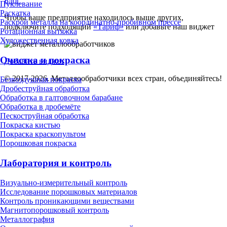
Блог
Пуклевание
Раскатка
Чтобы ваше предприятие находилось выше других,
Раскрой металла на координатно-пробивном прессе
подключите подходящий
«Тариф»
или добавьте наш виджет
Ротационная вытяжка
Художественная ковка
Очистка и покраска
Добавить виджет
© 2017-2026. Металлообработчики всех стран, объединяйтесь!
Безвоздушная покраска
Дробеструйная обработка
Обработка в галтовочном барабане
Обработка в дробемёте
Пескоструйная обработка
Покраска кистью
Покраска краскопультом
Порошковая покраска
Лаборатория и контроль
Визуально-измерительный контроль
Исследование порошковых материалов
Контроль проникающими веществами
Магнитопорошковый контроль
Металлография