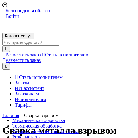
Белгородская область
Войти
Каталог услуг
Разместить заказ
Стать исполнителем
Разместить заказ
Стать исполнителем
Заказы
ИИ-ассистент
Заказчикам
Исполнителям
Тарифы
Главная
—
Сварка взрывом
Механическая обработка
Термическая обработка
Сварка металла взрывом
Химико-термическая обработка
Резка металла