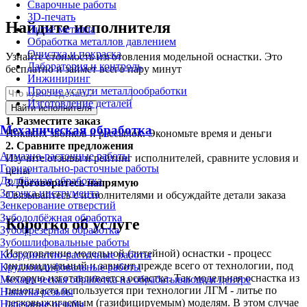
Сварочные работы
3D-печать
Найдите исполнителя
Литьё металла
Обработка металлов давлением
Очистка и покраска
Узнайте стоимость изготовления модельной оснастки. Это
Лаборатория и контроль
бесплатно и займет всего пару минут
Инжиниринг
Прочие услуги металлообработки
Изготовление деталей
Найти исполнителя
1.
Разместите заказ
Механическая обработка
Никаких звонков и рассылок. Экономьте время и деньги
2.
Сравните предложения
Алмазно-расточные работы
Изучите отзывы и рейтинг исполнителей, сравните условия и
Горизонтально-расточные работы
цены
Долбёжная обработка
3.
Договоритесь напрямую
Заточка инструмента
Связывайтесь с исполнителями и обсуждайте детали заказа
Зенкерование отверстий
Зубодолбёжная обработка
Коротко об услуге
Зубофрезерная обработка
Зубошлифовальные работы
Изготовление модельной (литейной) оснастки - процесс
Координатно-расточные работы
индивидуальный и зависит прежде всего от технологии, под
Круглошлифовальные работы
которую изготавливается оснастка. Так модельная оснастка из
Механическая обработка на обрабатывающем центре
пенопласта используется при технологии ЛГМ - литье по
Накатка резьбы
легковыжигаемым (газифицируемым) моделям. В этом случае
Нарезание резьбы