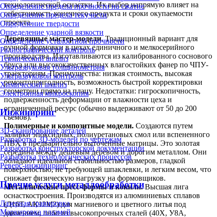
технологической оснастки. Их выбор напрямую влияет на
Определение предела прочности на сжатие
себестоимость конечного продукта и сроки окупаемости
Определение предела текучести
проекта.
Определение твердости
Определение ударной вязкости
Деревянные мастер-модели.
Традиционный вариант для
Определение усталостной прочности
ручной формовки в цехах единичного и мелкосерийного
Радиографический контроль
производства. Изготавливаются из калиброванного соснового
Термический анализ
бруса или высококачественных влагостойких фанер по ЧПУ-
Ультразвуковая толщинометрия
траекториям. Преимущества: низкая стоимость, высокая
Ультразвуковой контроль
ремонтопригодность, возможность быстрой корректировки
Химический анализ
геометрии прямо на плацу. Недостатки: гигроскопичность,
Электронная микроскопия
подверженность деформации от влажности цеха и
ограниченный ресурс (обычно выдерживают от 50 до 200
Инжиниринг
съемов).
Полимерные и композитные модели.
Создаются путем
3D-сканирование деталей
заливки эпоксидных, полиуретановых смол или вспененного
Разработка 3D-моделей по чертежам
ПВХ в предварительно выточенные матрицы. Это золотая
Разработка конструкторской документации
середина между дешевым деревом и дорогим металлом. Они
Разработка технологических процессов
обладают идеальной стабильностью размеров, гладкой
Реверс-инжиниринг
поверхностью, не требующей шпаклевки, и легким весом, что
снижает физическую нагрузку на формовщиков.
Прочие услуги металлообработки
Металлические пресс-формы и кокили.
Высшая лига
оснасткостроения. Производятся из алюминиевых сплавов
Лазерная гравировка
(Д16Т, АК12М2) для магниевого и цветного литья под
Маркировка плазмой
давлением, либо из высокопрочных сталей (40Х, У8А,