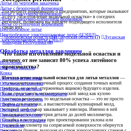
Литье по чертежам заказчика
Литье с безопочной формовкой
Посмотрите информацию о предприятиях, которые оказывают
Литье с вакуумной формовкой
услугу «Изготовление модельной оснастки» в соседних
Литье с вакуумно-плёночной формовкой
регионах. Возможно вы найдете подходящего исполнителя
Литье со стопочной формовкой
среди них.
Центробежное литье
Центробежное электрошлаковое литье (ЦЭШЛ)
Воронежская область
(14)
Курская область
(7)
Луганская
Электрошлаковое литье (ЭШЛ)
Народная Республика
(0)
Обработка металлов давлением
Что такое изготовление модельной оснастки и
почему от нее зависит 80% успеха литейного
Волочение
производства?
Вырубка металла
Ковка
Изготовление модельной оснастки для литья металлов
—
Листовая штамповка
это высокотехнологичный процесс создания точных копий
Объёмная штамповка
(матриц, моделей, стержневых ящиков) будущего изделия.
Перфорация металла
Если представить металлургический завод как кухню
Правка плоского металлопроката
элитного ресторана, то модельная оснастка — это не просто
Прессование металла
форма для выпечки, а высокоточный кулинарный молд,
Пробивка металла
который шеф-повар заказывает у ювелира. Именно в ней
Прокатка металла
закладывается геометрия детали до долей миллиметра.
Прокатка-волочение
Ошибка в полградуса при проектировании уклона или
Прокатка-прессование
лишний миллиметр на сопрягаемой поверхности обернутся
Пуклевание
массовым браком, выходом из строя дорогостоящих станков с
Раскатка