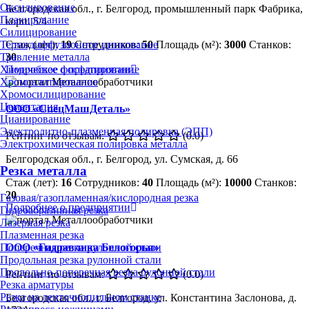
Оксидирование
Белгородская обл., г. Белгород, промышленный парк Фабрика,
Плакирование
корп. 5/4
Силицирование
Стаж (лет):
19
Сотрудников:
50
Площадь (м²):
3000
Станков:
Термодиффузионное цинкование
30
Травление металла
Подробнее о предприятии
Химическое фосфатирование
Хромоалитирование
Хромосилицирование
Цементация
ООО «СпецМашДеталь»
Цианирование
Электролитно-плазменная полировка (ЭПП)
Рейтинг по отзывам:
(0.0)
Электрохимическая полировка металла
Белгородская обл., г. Белгород, ул. Сумская, д. 66
Резка металла
Стаж (лет):
16
Сотрудников:
40
Площадь (м²):
10000
Станков:
20
Газовая/газопламенная/кислородная резка
Подробнее о предприятии
Гидроабразивная резка
Лазерная резка
Плазменная резка
ООО «Гидравлика Белогорья»
Поперечная резка рулонной стали
Продольная резка рулонной стали
Продольно-поперечная резка рулонной стали
Рейтинг по отзывам:
(0.0)
Резка арматуры
Резка на ленточнопильном станке
Белгородская обл., г. Белгород, ул. Константина Заслонова, д.