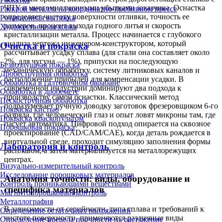
ЧПУ и многомиллионными убытками заказчика. Оснастка
Раскрой металла на координатно-пробивном прессе
определяет чистоту поверхности отливки, точность ее
Ротационная вытяжка
размеров, процент выхода годного литья и скорость
Художественная ковка
кристаллизации металла. Процесс начинается с глубокого
анализа чертежа инженером-конструктором, который
Очистка и покраска
рассчитывает усадку сплава (для стали она составляет около
2%, для чугуна — 1%), припуски на последующую
Безвоздушная покраска
механическую обработку, систему литниковых каналов и
Дробеструйная обработка
расположение прибылей для компенсации усадки. В
Обработка в галтовочном барабане
современной индустрии доминируют два подхода к
Обработка в дробемёте
производству самой оснастки. Классический метод
Пескоструйная обработка
подразумевает ручную доводку заготовок фрезеровщиком 6-го
Покраска кистью
разряда, где человеческий глаз и опыт ловят микроны там, где
Покраска краскопультом
пасует автоматика. Цифровой подход опирается на сквозное
Порошковая покраска
проектирование (CAD/CAM/CAE), когда деталь рождается в
виртуальной среде, проходит симуляцию заполнения формы
Лаборатория и контроль
расплавом, а затем материализуется на металлорежущих
центрах.
Визуально-измерительный контроль
Исследование порошковых материалов
Анатомия точности: виды, оборудование и
Контроль проникающими веществами
специфика материалов
Магнитопорошковый контроль
Металлография
В зависимости от серийности, типа сплава и требований к
Определение остаточных напряжений
чистоте поверхности, применяются различные виды
Определение предела прочности на растяжение