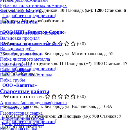
Резка пресс-ножницами
173А
Рубка на гильотинных ножницах
Стаж (лет):
12
Сотрудников:
10
Площадь (м²):
1200
Станков:
6
Фигурная резка труб
Подробнее о предприятии
Гибка металла
ООО НПП «Редуктор-Сервис»
Вальцовка листового металла
Вальцовка профиля
Вальцовка пруткового металла
Рейтинг по отзывам:
(0.0)
Вальцовка трубы
Белгородская обл., г. Белгород, ул. Магистральная, д. 55
3D-гибка проволоки
Гибка листового металла
Стаж (лет):
11
Сотрудников:
11
Площадь (м²):
1100
Станков:
17
Гибка на прессе
Подробнее о предприятии
Гибка профиля
Гибка пруткового металла
Гибка трубы
ООО «Капитал»
Сварочные работы
Рейтинг по отзывам:
(0.0)
Аргонная (аргонодуговая) сварка
Белгородская обл., г. Белгород, ул. Волчанская, д. 163А
Газовая сварка
Газопрессовая сварка
Стаж (лет):
8
Сотрудников:
20
Площадь (м²):
700
Станков:
7
Диффузионная сварка
Подробнее о предприятии
Дугопрессовая сварка
Контактная сварка