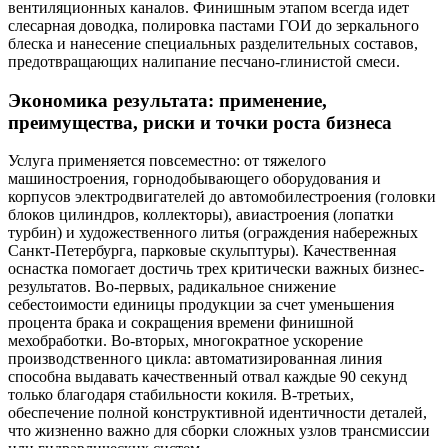
вентиляционных каналов. Финишным этапом всегда идет
слесарная доводка, полировка пастами ГОИ до зеркального
блеска и нанесение специальных разделительных составов,
предотвращающих налипание песчано-глинистой смеси.
Экономика результата: применение,
преимущества, риски и точки роста бизнеса
Услуга применяется повсеместно: от тяжелого
машиностроения, горнодобывающего оборудования и
корпусов электродвигателей до автомобилестроения (головки
блоков цилиндров, коллекторы), авиастроения (лопатки
турбин) и художественного литья (ограждения набережных
Санкт-Петербурга, парковые скульптуры). Качественная
оснастка помогает достичь трех критически важных бизнес-
результатов. Во-первых, радикальное снижение
себестоимости единицы продукции за счет уменьшения
процента брака и сокращения времени финишной
мехобработки. Во-вторых, многократное ускорение
производственного цикла: автоматизированная линия
способна выдавать качественный отвал каждые 90 секунд
только благодаря стабильности кокиля. В-третьих,
обеспечение полной конструктивной идентичности деталей,
что жизненно важно для сборки сложных узлов трансмиссии