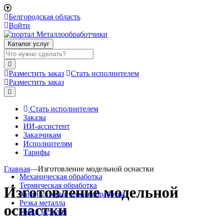
Белгородская область
Войти
Каталог услуг
Разместить заказ
Стать исполнителем
Разместить заказ
Стать исполнителем
Заказы
ИИ-ассистент
Заказчикам
Исполнителям
Тарифы
Главная
—
Изготовление модельной оснастки
Механическая обработка
Термическая обработка
Изготовление модельной
Химико-термическая обработка
Резка металла
оснастки
Гибка металла