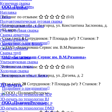
Кузнечная сварка
ООО «ПроКатет»
Лазерная сварка
Наплавка
Рейтинг по отзывам:
(0.0)
Пайка
Полуавтоматическая дуговая сварка
Белгородская обл., г. Белгород, ул. Константина Заслонова, д.
Роботизированная сварка
92, корп. 1
Ручная дуговая сварка
Сварка арматуры
Стаж (лет):
6
Сотрудников:
?
Площадь (м²):
?
Станков:
?
Сварка взрывом
Подробнее о предприятии
Сварка под слоем флюса
Сварка трением
Сварка труб
ОАО «Белагромаш-Сервис им. В.М.Рязанова»
Термитная сварка
Ультразвуковая сварка
Химическая сварка
Рейтинг по отзывам:
(0.0)
Холодная сварка
Электронно-лучевая сварка
Белгородская обл., г. Белгород, ул. Дзгоева, д. 2
Стаж (лет):
28
Сотрудников:
?
Площадь (м²):
?
Станков:
?
3D-печать
Подробнее о предприятии
3D-печать по технологии 3DP
3D-печать по технологии BJ
ООО «ПолимерРесурсы»
3D-печать по технологии DLP
3D-печать по технологии DMD