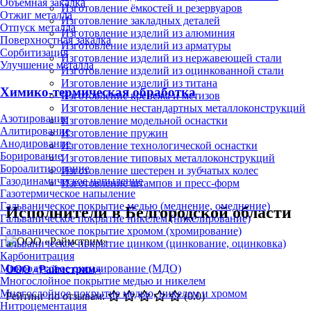
Объёмная закалка
Изготовление ёмкостей и резервуаров
Отжиг металла
Изготовление закладных деталей
Отпуск металла
Изготовление изделий из алюминия
Поверхностная закалка
Изготовление изделий из арматуры
Сорбитизация
Изготовление изделий из нержавеющей стали
Улучшение металла
Изготовление изделий из оцинкованной стали
Изготовление изделий из титана
Химико-термическая обработка
Изготовление крепежа и метизов
Изготовление нестандартных металлоконструкций
Азотирование
Изготовление модельной оснастки
Алитирование
Изготовление пружин
Анодирование
Изготовление технологической оснастки
Борирование
Изготовление типовых металлоконструкций
Бороалитирование
Изготовление шестерен и зубчатых колес
Газодинамическое напыление
Изготовление штампов и пресс-форм
Газотермическое напыление
Гальваническое покрытие медью (меднение, омеднение)
Исполнители в Белгородской области
Гальваническое покрытие никелем (никелирование)
Гальваническое покрытие хромом (хромирование)
Гальваническое покрытие цинком (цинкование, оцинковка)
Карбонитрация
Микродуговое оксидирование (МДО)
ООО «Раймстрим»
Многослойное покрытие медью и никелем
Многослойное покрытие медью, никелем и хромом
Рейтинг по отзывам:
(0.0)
Нитроцементация