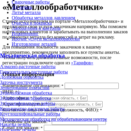
Сварочные работы
«Металлообработчики»
3D-печать
Литьё металла
Обработка металлов давлением
Станьте исполнителем на портале «Металлообработчики» и
Очистка и покраска
предлагайте свои услуги заказчикам напрямую. Мы поможем
Лаборатория и контроль
найти новых клиентов и зарабатывать на выполнении заказов
Инжиниринг
по обработке металла без комиссий и затрат на рекламу.
Прочие услуги металлообработки
Изготовление деталей
Для повышения лояльности заказчиков к вашему
предприятию, рекомендуем заполнить все пункты анкеты.
Механическая обработка
Чтобы получить дополнительные возможности, после
регистрации подключите один из
«Тарифов»
Алмазно-расточные работы
Горизонтально-расточные работы
Общая информация
Долбёжная обработка
Заточка инструмента
Наименование организации:
*
Зенкерование отверстий
ИНН:
*
Зубодолбёжная обработка
Адрес офиса:
Зубофрезерная обработка
*
Зубошлифовальные работы
Адрес производства:
*
Координатно-расточные работы
Контактное лицо по заказам (должность, ФИО):
*
Круглошлифовальные работы
Механическая обработка на обрабатывающем центре
Телефоны для заказов:
*
Накатка резьбы
E-mail для заказов:
*
Нарезание резьбы