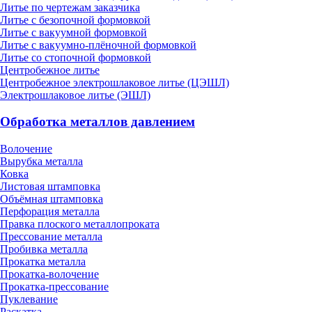
Литье по чертежам заказчика
Литье с безопочной формовкой
Литье с вакуумной формовкой
Литье с вакуумно-плёночной формовкой
Литье со стопочной формовкой
Центробежное литье
Центробежное электрошлаковое литье (ЦЭШЛ)
Электрошлаковое литье (ЭШЛ)
Обработка металлов давлением
Волочение
Вырубка металла
Ковка
Листовая штамповка
Объёмная штамповка
Перфорация металла
Правка плоского металлопроката
Прессование металла
Пробивка металла
Прокатка металла
Прокатка-волочение
Прокатка-прессование
Пуклевание
Раскатка