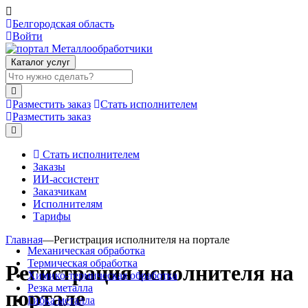
Белгородская область
Войти
Каталог услуг
Разместить заказ
Стать исполнителем
Разместить заказ
Стать исполнителем
Заказы
ИИ-ассистент
Заказчикам
Исполнителям
Тарифы
Главная
—
Регистрация исполнителя на портале
Механическая обработка
Термическая обработка
Регистрация исполнителя на
Химико-термическая обработка
Резка металла
портале
Гибка металла