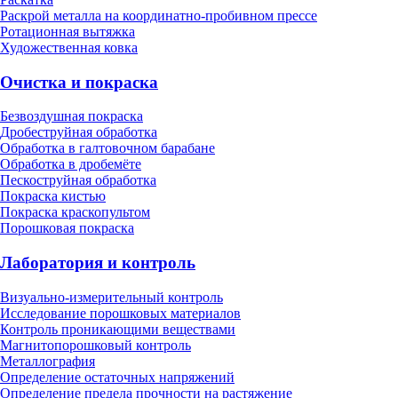
Раскрой металла на координатно-пробивном прессе
Ротационная вытяжка
Художественная ковка
Очистка и покраска
Безвоздушная покраска
Дробеструйная обработка
Обработка в галтовочном барабане
Обработка в дробемёте
Пескоструйная обработка
Покраска кистью
Покраска краскопультом
Порошковая покраска
Лаборатория и контроль
Визуально-измерительный контроль
Исследование порошковых материалов
Контроль проникающими веществами
Магнитопорошковый контроль
Металлография
Определение остаточных напряжений
Определение предела прочности на растяжение