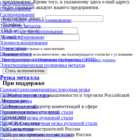
предприятии. Кроме того, к указанному здесь e-mail адресу
Оксидирование
будет привязан аккаунт вашего предприятия.
Плакирование
Силицирование
Контактное лицо:
*
Термодиффузионное цинкование
Телефон:
*
Травление металла
Химическое фосфатирование
E-mail:
Хромоалитирование
*
Хромосилицирование
Цементация
*
поля, обязательные к заполнению
Цианирование
Нажимая «Стать исполнителем», вы подтверждаете согласие с условиями
Электролитно-плазменная полировка (ЭПП)
Договора-оферты
и
Политики обработки персональных данных
.
Электрохимическая полировка металла
Стать исполнителем
Резка металла
При поддержке
Газовая/газопламенная/кислородная резка
Гидроабразивная резка
Лазерная резка
Плазменная резка
Поперечная резка рулонной стали
Продольная резка рулонной стали
Продольно-поперечная резка рулонной стали
Резка арматуры
Резка на ленточнопильном станке