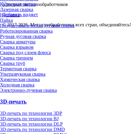
Кузнечная сварка
Лазерная сварка
Добавить виджет
Наплавка
Пайка
© 2017-2026. Металлообработчики всех стран, объединяйтесь!
Полуавтоматическая дуговая сварка
Роботизированная сварка
Ручная дуговая сварка
Сварка арматуры
Сварка взрывом
Сварка под слоем флюса
Сварка трением
Сварка труб
Термитная сварка
Ультразвуковая сварка
Химическая сварка
Холодная сварка
Электронно-лучевая сварка
3D-печать
3D-печать по технологии 3DP
3D-печать по технологии BJ
3D-печать по технологии DLP
3D-печать по технологии DMD