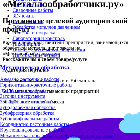
«Металлообработчики.ру»
Гибка металла
Сварочные работы
3D-печать
Предложите целевой аудитории свой
Литьё металла
Обработка металлов давлением
продукт
Очистка и покраска
Лаборатория и контроль
Каждый день представители предприятий, занимающихся
Инжиниринг
обработкой металла, ищут заказы на
Прочие услуги металлообработки
«Металлообработчики.ру».
Изготовление деталей
Расскажите им о своем товаре/услуге
Механическая обработка
Аудитория портала:
Алмазно-расточные работы
74
региона России, Беларуси и Узбекистана
Горизонтально-расточные работы
Долбёжная обработка
6 158
металлообрабатывающих предприятий
Заточка инструмента
50 000+
посетителей в месяц
Зенкерование отверстий
Зубодолбёжная обработка
Зубофрезерная обработка
Зубошлифовальные работы
Координатно-расточные работы
Круглошлифовальные работы
Механическая обработка на обрабатывающем центре