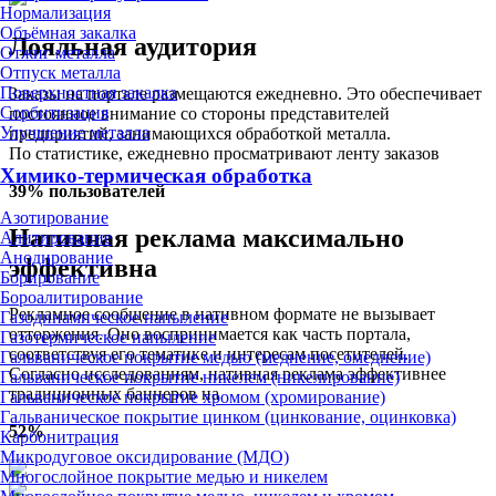
Нормализация
Объёмная закалка
Лояльная аудитория
Отжиг металла
Отпуск металла
Поверхностная закалка
Заказы на портале размещаются ежедневно. Это обеспечивает
Сорбитизация
постоянное внимание со стороны представителей
Улучшение металла
предприятий, занимающихся обработкой металла.
По статистике, ежедневно просматривают ленту заказов
Химико-термическая обработка
39%
пользователей
Азотирование
Нативная реклама максимально
Алитирование
Анодирование
эффективна
Борирование
Бороалитирование
Рекламное сообщение в нативном формате не вызывает
Газодинамическое напыление
отторжения. Оно воспринимается как часть портала,
Газотермическое напыление
соответствуя его тематике и интересам посетителей.
Гальваническое покрытие медью (меднение, омеднение)
Согласно исследованиям, нативная реклама эффективнее
Гальваническое покрытие никелем (никелирование)
традиционных баннеров на
Гальваническое покрытие хромом (хромирование)
Гальваническое покрытие цинком (цинкование, оцинковка)
52%
Карбонитрация
Микродуговое оксидирование (МДО)
Многослойное покрытие медью и никелем