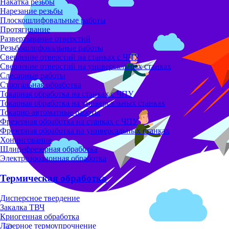
Накатка резьбы
Нарезание резьбы
Плоскошлифовальные работы
Протягивание
Развертывание отверстий
Резьбошлифовальные работы
Сверление отверстий на станках с ЧПУ
Сверление отверстий на универсальных станках
Слесарные работы
Строгальная обработка
Токарная обработка на станках с ЧПУ
Токарная обработка на универсальных станках
Токарно-автоматные работы
Фрезерная обработка на станках с ЧПУ
Фрезерная обработка на универсальных станках
Хонингование
Шлицефрезерная обработка
Электроэрозионная обработка
Термическая обработка
Дисперсное твердение
Закалка ТВЧ
Криогенная обработка
Лазерное термоупрочнение