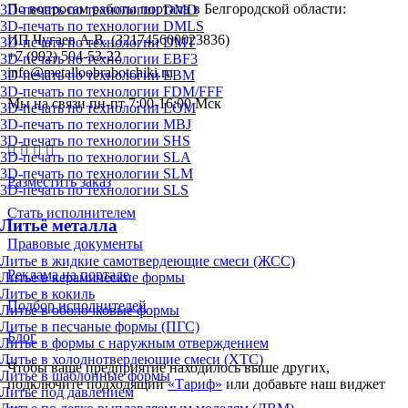
По вопросам работы портала в Белгородской области:
3D-печать по технологии DMD
3D-печать по технологии DMLS
ИП Чугаев А.В. (321745600023836)
3D-печать по технологии DMT
+7 (992) 504-53-22
3D-печать по технологии EBF3
info@metalloobrabotchiki.ru
3D-печать по технологии EBM
3D-печать по технологии FDM/FFF
Мы на связи пн-пт 7:00-16:00 Мск
3D-печать по технологии LOM
3D-печать по технологии MBJ
3D-печать по технологии SHS
3D-печать по технологии SLA
3D-печать по технологии SLM
Разместить заказ
3D-печать по технологии SLS
Стать исполнителем
Литьё металла
Правовые документы
Литье в жидкие самотвердеющие смеси (ЖСС)
Реклама на портале
Литье в керамические формы
Литье в кокиль
Подбор исполнителей
Литье в оболочковые формы
Литье в песчаные формы (ПГС)
Блог
Литье в формы с наружным отверждением
Литье в холоднотвердеющие смеси (ХТС)
Чтобы ваше предприятие находилось выше других,
Литье в шаблонные формы
подключите подходящий
«Тариф»
или добавьте наш виджет
Литье под давлением