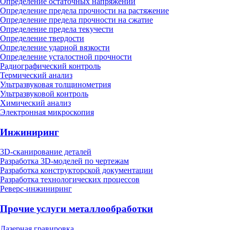
Определение остаточных напряжений
Определение предела прочности на растяжение
Определение предела прочности на сжатие
Определение предела текучести
Определение твердости
Определение ударной вязкости
Определение усталостной прочности
Радиографический контроль
Термический анализ
Ультразвуковая толщинометрия
Ультразвуковой контроль
Химический анализ
Электронная микроскопия
Инжиниринг
3D-сканирование деталей
Разработка 3D-моделей по чертежам
Разработка конструкторской документации
Разработка технологических процессов
Реверс-инжиниринг
Прочие услуги металлообработки
Лазерная гравировка