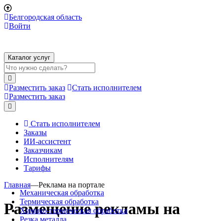
Белгородская область
Войти
Каталог услуг
Разместить заказ
Стать исполнителем
Разместить заказ
Стать исполнителем
Заказы
ИИ-ассистент
Заказчикам
Исполнителям
Тарифы
Главная
—
Реклама на портале
Механическая обработка
Термическая обработка
Размещение рекламы на
Химико-термическая обработка
Резка металла