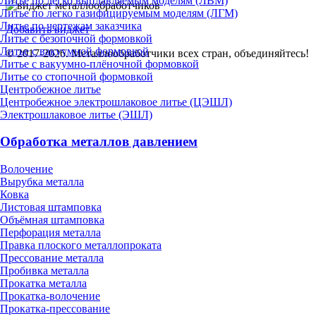
Литье по легко выплавляемым моделям (ЛВМ)
Литье по легко газифицируемым моделям (ЛГМ)
Литье по чертежам заказчика
Добавить виджет
Литье с безопочной формовкой
Литье с вакуумной формовкой
© 2017-2026. Металлообработчики всех стран, объединяйтесь!
Литье с вакуумно-плёночной формовкой
Литье со стопочной формовкой
Центробежное литье
Центробежное электрошлаковое литье (ЦЭШЛ)
Электрошлаковое литье (ЭШЛ)
Обработка металлов давлением
Волочение
Вырубка металла
Ковка
Листовая штамповка
Объёмная штамповка
Перфорация металла
Правка плоского металлопроката
Прессование металла
Пробивка металла
Прокатка металла
Прокатка-волочение
Прокатка-прессование