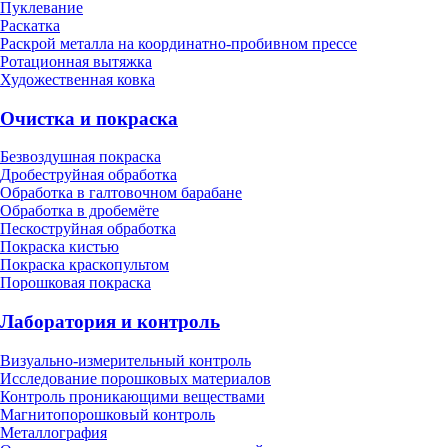
Пуклевание
Раскатка
Раскрой металла на координатно-пробивном прессе
Ротационная вытяжка
Художественная ковка
Очистка и покраска
Безвоздушная покраска
Дробеструйная обработка
Обработка в галтовочном барабане
Обработка в дробемёте
Пескоструйная обработка
Покраска кистью
Покраска краскопультом
Порошковая покраска
Лаборатория и контроль
Визуально-измерительный контроль
Исследование порошковых материалов
Контроль проникающими веществами
Магнитопорошковый контроль
Металлография