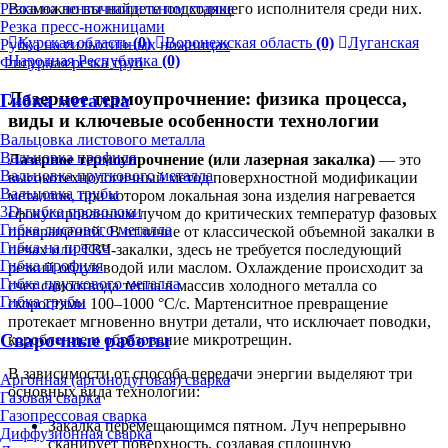
Резка на ленточнопильном станке
Возможно вы найдете подходящего исполнителя среди них.
Резка пресс-ножницами
Курская область
(0)
Воронежская область
(0)
Луганская
Рубка на гильотинных ножницах
Народная Республика
(0)
Фигурная резка труб
Лазерное термоупрочнение: физика процесса,
Гибка металла
виды и ключевые особенности технологии
Вальцовка листового металла
Вальцовка профиля
Лазерное термоупрочнение (или лазерная закалка)
— это
Вальцовка пруткового металла
высокотехнологичный метод поверхностной модификации
Вальцовка трубы
металлов, при котором локальная зона изделия нагревается
3D-гибка проволоки
сфокусированным лучом до критических температур фазовых
Гибка листового металла
превращений. В отличие от классической объемной закалки в
Гибка на прессе
печах или ТВЧ-закалки, здесь не требуется последующий
Гибка профиля
резкий обдув водой или маслом. Охлаждение происходит за
Гибка пруткового металла
счет самоотвода тепла в массив холодного металла со
Гибка трубы
скоростями 100–1000 °C/с. Мартенситное превращение
протекает мгновенно внутри детали, что исключает поводки,
Сварочные работы
коробление и образование микротрещин.
В зависимости от способа передачи энергии выделяют три
Аргонная (аргонодуговая) сварка
основных вида технологии:
Газовая сварка
Газопрессовая сварка
Закалка перемещающимся пятном. Луч непрерывно
Диффузионная сварка
сканирует поверхность, создавая сплошную