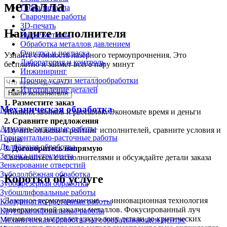
металла
Гибка металла
Сварочные работы
3D-печать
Найдите исполнителя
Литьё металла
Обработка металлов давлением
Очистка и покраска
Узнайте стоимость лазерного термоупрочнения. Это
Лаборатория и контроль
бесплатно и займет всего пару минут
Инжиниринг
Прочие услуги металлообработки
Изготовление деталей
Найти исполнителя
1.
Разместите заказ
Механическая обработка
Никаких звонков и рассылок. Экономьте время и деньги
2.
Сравните предложения
Алмазно-расточные работы
Изучите отзывы и рейтинг исполнителей, сравните условия и
Горизонтально-расточные работы
цены
Долбёжная обработка
3.
Договоритесь напрямую
Заточка инструмента
Связывайтесь с исполнителями и обсуждайте детали заказа
Зенкерование отверстий
Зубодолбёжная обработка
Коротко об услуге
Зубофрезерная обработка
Зубошлифовальные работы
Лазерное термоупрочнение — инновационная технология
Координатно-расточные работы
поверхностной закалки металлов. Фокусированный луч
Круглошлифовальные работы
мгновенно нагревает узкую зону детали до критических
Механическая обработка на обрабатывающем центре