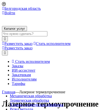
Белгородская область
Войти
Каталог услуг
Разместить заказ
Стать исполнителем
Разместить заказ
Стать исполнителем
Заказы
ИИ-ассистент
Заказчикам
Исполнителям
Тарифы
Главная
—
Лазерное термоупрочнение
Механическая обработка
Термическая обработка
Лазерное термоупрочнение
Химико-термическая обработка
Резка металла