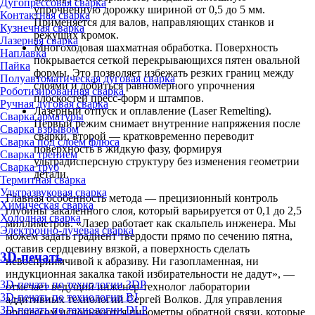
Дугопрессовая сварка
упрочненную дорожку шириной от 0,5 до 5 мм.
Контактная сварка
Применяется для валов, направляющих станков и
Кузнечная сварка
режущих кромок.
Лазерная сварка
Многоходовая шахматная обработка. Поверхность
Наплавка
покрывается сеткой перекрывающихся пятен овальной
Пайка
формы. Это позволяет избежать резких границ между
Полуавтоматическая дуговая сварка
слоями и добиться равномерного упрочнения
Роботизированная сварка
плоскостей пресс-форм и штампов.
Ручная дуговая сварка
Лазерный отпуск и оплавление (Laser Remelting).
Сварка арматуры
Первый режим снимает внутренние напряжения после
Сварка взрывом
сварки, второй — кратковременно переводит
Сварка под слоем флюса
поверхность в жидкую фазу, формируя
Сварка трением
ультрадисперсную структуру без изменения геометрии
Сварка труб
детали.
Термитная сварка
Ультразвуковая сварка
Главная особенность метода — прецизионный контроль
Химическая сварка
глубины закаленного слоя, который варьируется от 0,1 до 2,5
Холодная сварка
миллиметров. «Лазер работает как скальпель инженера. Мы
Электронно-лучевая сварка
можем задать градиент твердости прямо по сечению пятна,
оставив сердцевину вязкой, а поверхность сделать
3D-печать
невосприимчивой к абразиву. Ни газопламенная, ни
индукционная закалка такой избирательности не дадут», —
3D-печать по технологии 3DP
отмечает ведущий инженер-технолог лаборатории
3D-печать по технологии BJ
аддитивных технологий Сергей Волков. Для управления
3D-печать по технологии DLP
процессом используются пирометры обратной связи, которые