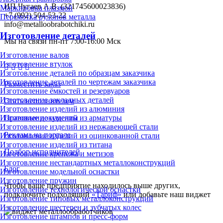
ИП Чугаев А.В. (321745600023836)
Маркировка плазмой
+7 (992) 504-53-22
Перемотка рулонов металла
info@metalloobrabotchiki.ru
Изготовление деталей
Мы на связи пн-пт 7:00-16:00 Мск
Изготовление валов
Изготовление втулок
Изготовление деталей по образцам заказчика
Изготовление деталей по чертежам заказчика
Разместить заказ
Изготовление ёмкостей и резервуаров
Изготовление закладных деталей
Стать исполнителем
Изготовление изделий из алюминия
Правовые документы
Изготовление изделий из арматуры
Изготовление изделий из нержавеющей стали
Реклама на портале
Изготовление изделий из оцинкованной стали
Изготовление изделий из титана
Подбор исполнителей
Изготовление крепежа и метизов
Изготовление нестандартных металлоконструкций
Блог
Изготовление модельной оснастки
Изготовление пружин
Чтобы ваше предприятие находилось выше других,
Изготовление технологической оснастки
подключите подходящий
«Тариф»
или добавьте наш виджет
Изготовление типовых металлоконструкций
Изготовление шестерен и зубчатых колес
Изготовление штампов и пресс-форм