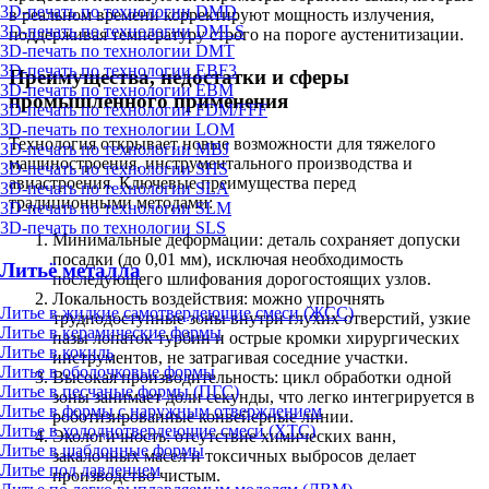
3D-печать по технологии DMD
в реальном времени корректируют мощность излучения,
3D-печать по технологии DMLS
поддерживая температуру строго на пороге аустенитизации.
3D-печать по технологии DMT
3D-печать по технологии EBF3
Преимущества, недостатки и сферы
3D-печать по технологии EBM
промышленного применения
3D-печать по технологии FDM/FFF
3D-печать по технологии LOM
Технология открывает новые возможности для тяжелого
3D-печать по технологии MBJ
машиностроения, инструментального производства и
3D-печать по технологии SHS
авиастроения. Ключевые преимущества перед
3D-печать по технологии SLA
традиционными методами:
3D-печать по технологии SLM
3D-печать по технологии SLS
Минимальные деформации: деталь сохраняет допуски
посадки (до 0,01 мм), исключая необходимость
Литьё металла
последующего шлифования дорогостоящих узлов.
Локальность воздействия: можно упрочнять
Литье в жидкие самотвердеющие смеси (ЖСС)
труднодоступные зоны внутри глухих отверстий, узкие
Литье в керамические формы
пазы лопаток турбин и острые кромки хирургических
Литье в кокиль
инструментов, не затрагивая соседние участки.
Литье в оболочковые формы
Высокая производительность: цикл обработки одной
Литье в песчаные формы (ПГС)
зоны занимает доли секунды, что легко интегрируется в
Литье в формы с наружным отверждением
роботизированные конвейерные линии.
Литье в холоднотвердеющие смеси (ХТС)
Экологичность: отсутствие химических ванн,
Литье в шаблонные формы
закалочных масел и токсичных выбросов делает
Литье под давлением
производство чистым.