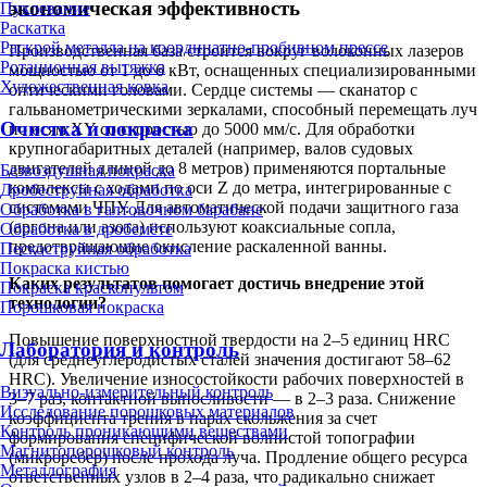
экономическая эффективность
Пуклевание
Раскатка
Раскрой металла на координатно-пробивном прессе
Производственная база строится вокруг волоконных лазеров
Ротационная вытяжка
мощностью от 1 до 6 кВт, оснащенных специализированными
Художественная ковка
оптическими головами. Сердце системы — сканатор с
гальванометрическими зеркалами, способный перемещать луч
Очистка и покраска
по осям XY со скоростью до 5000 мм/с. Для обработки
крупногабаритных деталей (например, валов судовых
двигателей длиной до 8 метров) применяются портальные
Безвоздушная покраска
комплексы с ходами по оси Z до метра, интегрированные с
Дробеструйная обработка
системами ЧПУ. Для автоматической подачи защитного газа
Обработка в галтовочном барабане
(аргона или азота) используют коаксиальные сопла,
Обработка в дробемёте
предотвращающие окисление раскаленной ванны.
Пескоструйная обработка
Покраска кистью
Каких результатов помогает достичь внедрение этой
Покраска краскопультом
технологии?
Порошковая покраска
Повышение поверхностной твердости на 2–5 единиц HRC
Лаборатория и контроль
(для среднеуглеродистых сталей значения достигают 58–62
HRC). Увеличение износостойкости рабочих поверхностей в
Визуально-измерительный контроль
3–7 раз, контактной выносливости — в 2–3 раза. Снижение
Исследование порошковых материалов
коэффициента трения в парах скольжения за счет
Контроль проникающими веществами
формирования специфической волнистой топографии
Магнитопорошковый контроль
(микроребер) после прохода луча. Продление общего ресурса
Металлография
ответственных узлов в 2–4 раза, что радикально снижает