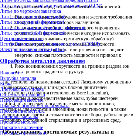
Литье по легко выплавляемым моделям (ЛВМ)
Литье по легко газифицируемым моделям (ЛГМ)
Однако существует и ряд технологических ограничений:
Литье по чертежам заказчика
Литье с безопочной формовкой
Высокая стоимость оборудования и жесткие требования
Литье с вакуумной формовкой
к квалификации операторов-наладчиков.
Литье с вакуумно-плёночной формовкой
Ограниченная глубина эффективного упрочнения
Литье со стопочной формовкой
(свыше 2,5–3 мм экономически выгоднее использовать
Центробежное литье
классическую химико-термическую обработку).
Центробежное электрошлаковое литье (ЦЭШЛ)
Высокие требования к подготовке поверхности:
Электрошлаковое литье (ЭШЛ)
масляная пленка, окалина или ржавчина поглощают
энергию, снижая плотность мощности и приводя к
Обработка металлов давлением
браку.
Риск возникновения хрупкости на границе раздела зон
из-за резкого градиента структур.
Волочение
Вырубка металла
Где технология незаменима сегодня? Лазерному упрочнению
Ковка
подвергают стенки цилиндров блоков двигателей
Листовая штамповка
внутреннего сгорания (технология Bore hardening),
Объёмная штамповка
коленчатые и распределительные валы, зубья шестерен
Перфорация металла
гипоидных передач, посадочные места подшипников,
Правка плоского металлопроката
матрицы для экструзии алюминия, ножи гильотин, а также
Прессование металла
медицинские фрезы и стоматологические боры, работающие в
Пробивка металла
условиях постоянной стерилизации и агрессивных сред.
Прокатка металла
Прокатка-волочение
Оборудование, достигаемые результаты и
Прокатка-прессование