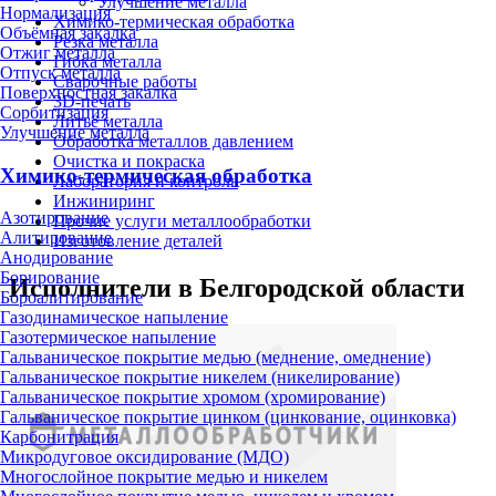
Улучшение металла
Нормализация
Химико-термическая обработка
Объёмная закалка
Резка металла
Отжиг металла
Гибка металла
Отпуск металла
Сварочные работы
Поверхностная закалка
3D-печать
Сорбитизация
Литьё металла
Улучшение металла
Обработка металлов давлением
Очистка и покраска
Химико-термическая обработка
Лаборатория и контроль
Инжиниринг
Азотирование
Прочие услуги металлообработки
Алитирование
Изготовление деталей
Анодирование
Борирование
Исполнители в Белгородской области
Бороалитирование
Газодинамическое напыление
Газотермическое напыление
Гальваническое покрытие медью (меднение, омеднение)
Гальваническое покрытие никелем (никелирование)
Гальваническое покрытие хромом (хромирование)
Гальваническое покрытие цинком (цинкование, оцинковка)
Карбонитрация
Микродуговое оксидирование (МДО)
Многослойное покрытие медью и никелем