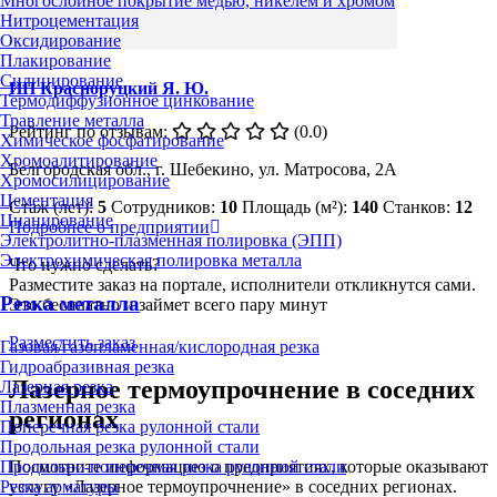
Многослойное покрытие медью, никелем и хромом
Нитроцементация
Оксидирование
Плакирование
Силицирование
ИП Красноруцкий Я. Ю.
Термодиффузионное цинкование
Травление металла
Рейтинг по отзывам:
(0.0)
Химическое фосфатирование
Хромоалитирование
Белгородская обл., г. Шебекино, ул. Матросова, 2А
Хромосилицирование
Цементация
Стаж (лет):
5
Сотрудников:
10
Площадь (м²):
140
Станков:
12
Цианирование
Подробнее о предприятии
Электролитно-плазменная полировка (ЭПП)
Электрохимическая полировка металла
Что нужно сделать?
Разместите заказ на портале, исполнители откликнутся сами.
Резка металла
Это бесплатно и займет всего пару минут
Разместить заказ
Газовая/газопламенная/кислородная резка
Гидроабразивная резка
Лазерное термоупрочнение в соседних
Лазерная резка
Плазменная резка
регионах
Поперечная резка рулонной стали
Продольная резка рулонной стали
Продольно-поперечная резка рулонной стали
Посмотрите информацию о предприятиях, которые оказывают
Резка арматуры
услугу «Лазерное термоупрочнение» в соседних регионах.