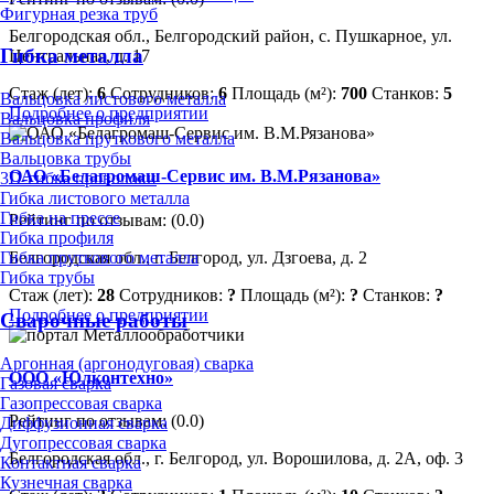
Фигурная резка труб
Белгородская обл., Белгородский район, с. Пушкарное, ул.
Гибка металла
Центральная, д. 17
Стаж (лет):
6
Сотрудников:
6
Площадь (м²):
700
Станков:
5
Вальцовка листового металла
Подробнее о предприятии
Вальцовка профиля
Вальцовка пруткового металла
Вальцовка трубы
ОАО «Белагромаш-Сервис им. В.М.Рязанова»
3D-гибка проволоки
Гибка листового металла
Гибка на прессе
Рейтинг по отзывам:
(0.0)
Гибка профиля
Белгородская обл., г. Белгород, ул. Дзгоева, д. 2
Гибка пруткового металла
Гибка трубы
Стаж (лет):
28
Сотрудников:
?
Площадь (м²):
?
Станков:
?
Подробнее о предприятии
Сварочные работы
Аргонная (аргонодуговая) сварка
ООО «Юлконтехно»
Газовая сварка
Газопрессовая сварка
Рейтинг по отзывам:
(0.0)
Диффузионная сварка
Дугопрессовая сварка
Белгородская обл., г. Белгород, ул. Ворошилова, д. 2А, оф. 3
Контактная сварка
Кузнечная сварка