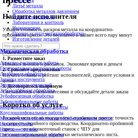
3D-печать
Литьё металла
Обработка металлов давлением
Найдите исполнителя
Очистка и покраска
Лаборатория и контроль
Инжиниринг
Узнайте стоимость раскроя металла на координатно-
Прочие услуги металлообработки
пробивном прессе. Это бесплатно и займет всего пару минут
Изготовление деталей
Механическая обработка
Найти исполнителя
1.
Разместите заказ
Алмазно-расточные работы
Никаких звонков и рассылок. Экономьте время и деньги
Горизонтально-расточные работы
2.
Сравните предложения
Долбёжная обработка
Изучите отзывы и рейтинг исполнителей, сравните условия и
Заточка инструмента
цены
Зенкерование отверстий
3.
Договоритесь напрямую
Зубодолбёжная обработка
Связывайтесь с исполнителями и обсуждайте детали заказа
Зубофрезерная обработка
Зубошлифовальные работы
Коротко об услуге
Координатно-расточные работы
Круглошлифовальные работы
Раскрой металла на координатно-пробивном прессе: точность
Механическая обработка на обрабатывающем центре
и скорость серийного производства. Координатно-пробивной
Накатка резьбы
пресс — это высокоточный станок с ЧПУ для
Нарезание резьбы
автоматизированной обработки металлического листа.
Плоскошлифовальные работы