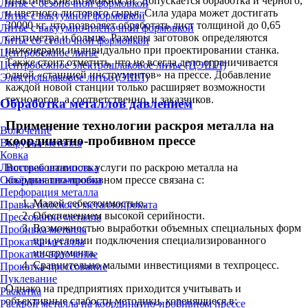
практические возможности. Допускается обработка и черного,
Литье с безопочной формовкой
и цветного листового сырья. Сила удара может достигать
Литье с вакуумной формовкой
30000 кг, что позволяет обработать лист толщиной до 0,65
Литье с вакуумно-плёночной формовкой
сантиметра и больше. Размеры заготовок определяются
Литье со стопочной формовкой
инженерами индивидуально при проектировании станка.
Центробежное литье
Также стоит отметить, что не всегда дело ограничивается
Центробежное электрошлаковое литье (ЦЭШЛ)
одной «станцией инструментов» на прессе. Добавление
Электрошлаковое литье (ЭШЛ)
каждой новой станции только расширяет возможности
технологов, а соответственно, и заказчиков.
Обработка металлов давлением
Применение технологии раскроя металла на
Волочение
координатно-пробивном прессе
Вырубка металла
Ковка
Листовая штамповка
Востребованность услуги по раскрою металла на
Объёмная штамповка
координатно-пробивном прессе связана с:
Перфорация металла
Малой себестоимостью.
Правка плоского металлопроката
Обеспечением высокой серийности.
Прессование металла
Возможностью выработки объемных специальных форм
Пробивка металла
при условии подключения специализированного
Прокатка металла
инструмента.
Прокатка-волочение
Сравнительно малыми инвестициями в техпроцесс.
Прокатка-прессование
Пуклевание
Однако на предприятиях приходится учитывать и
Раскатка
объективные слабости методики, коренящиеся в:
Раскрой металла на координатно-пробивном прессе