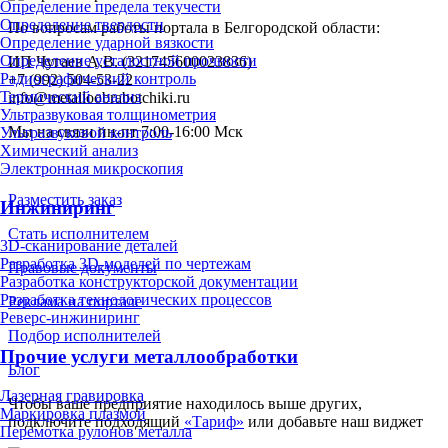
Определение предела текучести
Определение твердости
По вопросам работы портала в Белгородской области:
Определение ударной вязкости
Определение усталостной прочности
ИП Чугаев А.В. (321745600023836)
Радиографический контроль
+7 (992) 504-53-22
Термический анализ
info@metalloobrabotchiki.ru
Ультразвуковая толщинометрия
Мы на связи пн-пт 7:00-16:00 Мск
Ультразвуковой контроль
Химический анализ
Электронная микроскопия
Разместить заказ
Инжиниринг
Стать исполнителем
3D-сканирование деталей
Разработка 3D-моделей по чертежам
Правовые документы
Разработка конструкторской документации
Разработка технологических процессов
Реклама на портале
Реверс-инжиниринг
Подбор исполнителей
Прочие услуги металлообработки
Блог
Лазерная гравировка
Чтобы ваше предприятие находилось выше других,
Маркировка плазмой
подключите подходящий
«Тариф»
или добавьте наш виджет
Перемотка рулонов металла