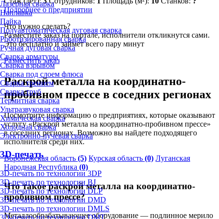
Стаж (лет):
3
Сотрудников:
1
Площадь (м²):
10
Станков:
?
Лазерная сварка
Подробнее о предприятии
Наплавка
Пайка
Что нужно сделать?
Полуавтоматическая дуговая сварка
Разместите заказ на портале, исполнители откликнутся сами.
Роботизированная сварка
Это бесплатно и займет всего пару минут
Ручная дуговая сварка
Сварка арматуры
Разместить заказ
Сварка взрывом
Сварка под слоем флюса
Раскрой металла на координатно-
Сварка трением
Сварка труб
пробивном прессе в соседних регионах
Термитная сварка
Ультразвуковая сварка
Посмотрите информацию о предприятиях, которые оказывают
Химическая сварка
услугу «Раскрой металла на координатно-пробивном прессе»
Холодная сварка
в соседних регионах. Возможно вы найдете подходящего
Электронно-лучевая сварка
исполнителя среди них.
3D-печать
Воронежская область
(5)
Курская область
(0)
Луганская
Народная Республика
(0)
3D-печать по технологии 3DP
3D-печать по технологии BJ
Что такое раскрой металла на координатно-
3D-печать по технологии DLP
пробивном прессе?
3D-печать по технологии DMD
3D-печать по технологии DMLS
Металлообрабатывающее оборудование — подлинное мерило
3D-печать по технологии DMT