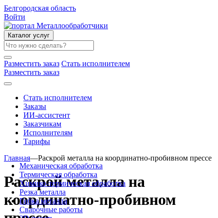
Белгородская область
Войти
Каталог услуг
Разместить заказ
Стать исполнителем
Разместить заказ
Стать исполнителем
Заказы
ИИ-ассистент
Заказчикам
Исполнителям
Тарифы
Главная
—
Раскрой металла на координатно-пробивном прессе
Механическая обработка
Термическая обработка
Раскрой металла на
Химико-термическая обработка
Резка металла
координатно-пробивном
Гибка металла
Сварочные работы
прессе