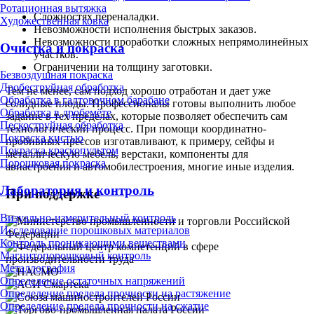
Ротационная вытяжка
Сложностях переналадки.
Художественная ковка
Невозможности исполнения быстрых заказов.
Невозможности проработки сложных непрямолинейных
Очистка и покраска
участков.
Ограничении на толщину заготовки.
Безвоздушная покраска
Дробеструйная обработка
Тем не менее, сам подход хорошо отработан и дает уже
Обработка в галтовочном барабане
солидные плоды. Профессионалы готовы выполнить любое
Обработка в дробемёте
задание в тех пределах, которые позволяет обеспечить сам
Пескоструйная обработка
технологический процесс. При помощи координатно-
Покраска кистью
пробивных прессов изготавливают, к примеру, сейфы и
Покраска краскопультом
металлическую мебель, верстаки, компоненты для
Порошковая покраска
авиастроения и автомобилестроения, многие иные изделия.
Лаборатория и контроль
При поддержке
Визуально-измерительный контроль
Исследование порошковых материалов
Контроль проникающими веществами
Магнитопорошковый контроль
Металлография
Определение остаточных напряжений
Определение предела прочности на растяжение
Определение предела прочности на сжатие