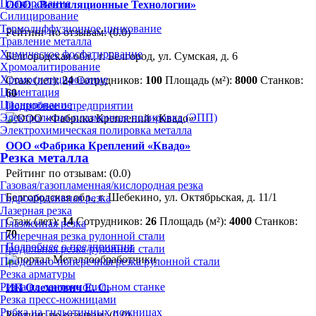
Плакирование
ООО «Вентиляционные Технологии»
Силицирование
Термодиффузионное цинкование
Рейтинг по отзывам:
(0.0)
Травление металла
Химическое фосфатирование
Белгородская обл., г. Белгород, ул. Сумская, д. 6
Хромоалитирование
Хромосилицирование
Стаж (лет):
24
Сотрудников:
100
Площадь (м²):
8000
Станков:
Цементация
60
Цианирование
Подробнее о предприятии
Электролитно-плазменная полировка (ЭПП)
Электрохимическая полировка металла
ООО «Фабрика Креплений «Квадо»
Резка металла
Рейтинг по отзывам:
(0.0)
Газовая/газопламенная/кислородная резка
Белгородская обл., г. Шебекино, ул. Октябрьская, д. 11/1
Гидроабразивная резка
Лазерная резка
Стаж (лет):
14
Сотрудников:
26
Площадь (м²):
4000
Станков:
Плазменная резка
70
Поперечная резка рулонной стали
Подробнее о предприятии
Продольная резка рулонной стали
Продольно-поперечная резка рулонной стали
Резка арматуры
Резка на ленточнопильном станке
ИП Олехнович Е. С.
Резка пресс-ножницами
Рубка на гильотинных ножницах
Рейтинг по отзывам:
(0.0)