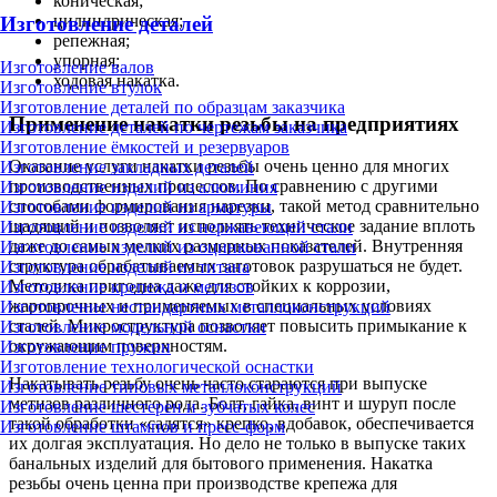
коническая;
цилиндрическая;
Изготовление деталей
репежная;
упорная;
Изготовление валов
ходовая накатка.
Изготовление втулок
Изготовление деталей по образцам заказчика
Применение накатки резьбы на предприятиях
Изготовление деталей по чертежам заказчика
Изготовление ёмкостей и резервуаров
Оказание услуги накатки резьбы очень ценно для многих
Изготовление закладных деталей
производственных процессов. По сравнению с другими
Изготовление изделий из алюминия
способами формирования нарезки, такой метод сравнительно
Изготовление изделий из арматуры
щадящий и позволяет исполнять техническое задание вплоть
Изготовление изделий из нержавеющей стали
даже до самых мелких размерных показателей. Внутренняя
Изготовление изделий из оцинкованной стали
структура обрабатываемых заготовок разрушаться не будет.
Изготовление изделий из титана
Методика пригодна даже для стойких к коррозии,
Изготовление крепежа и метизов
жаропрочных и применяемых в специальных условиях
Изготовление нестандартных металлоконструкций
сталей. Микроструктура позволяет повысить примыкание к
Изготовление модельной оснастки
окружающим поверхностям.
Изготовление пружин
Изготовление технологической оснастки
Накатывать резьбу очень часто стараются при выпуске
Изготовление типовых металлоконструкций
метизов различного рода. Болт, гайка, винт и шуруп после
Изготовление шестерен и зубчатых колес
такой обработки «садятся» крепко, вдобавок, обеспечивается
Изготовление штампов и пресс-форм
их долгая эксплуатация. Но дело не только в выпуске таких
банальных изделий для бытового применения. Накатка
резьбы очень ценна при производстве крепежа для