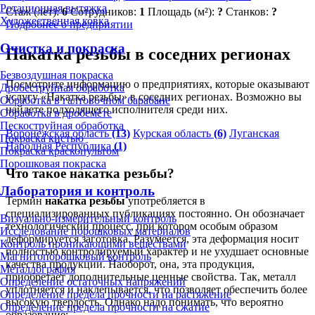
Ротационная вытяжка
Стаж (лет):
6
Сотрудников:
1
Площадь (м²):
?
Станков:
?
Художественная ковка
Подробнее о предприятии
Очистка и покраска
Накатка резьбы в соседних регионах
Безвоздушная покраска
Посмотрите информацию о предприятиях, которые оказывают
Дробеструйная обработка
услугу «Накатка резьбы» в соседних регионах. Возможно вы
Обработка в галтовочном барабане
найдете подходящего исполнителя среди них.
Обработка в дробемёте
Пескоструйная обработка
Воронежская область
(13)
Курская область
(6)
Луганская
Покраска кистью
Народная Республика
(1)
Покраска краскопультом
Порошковая покраска
Что такое накатка резьбы?
Лаборатория и контроль
Термин
накатка резьбы
употребляется в
специализированных публикациях постоянно. Он обозначает
Визуально-измерительный контроль
технологический процесс, при котором особым образом
Исследование порошковых материалов
деформируется заготовка. Разумеется, эта деформация носит
Контроль проникающими веществами
полностью контролируемый характер и не ухудшает основные
Магнитопорошковый контроль
качества продукции. Наоборот, она, эта продукция,
Металлография
приобретает дополнительные ценные свойства. Так, металл
Определение остаточных напряжений
уплотняется и наклепывается, что позволяет обеспечить более
Определение предела прочности на растяжение
высокую твердость. Однако надо понимать, что вероятно
Определение предела прочности на сжатие
образование: