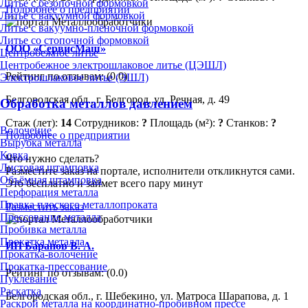
Литье с безопочной формовкой
Подробнее о предприятии
Литье с вакуумной формовкой
Литье с вакуумно-плёночной формовкой
Литье со стопочной формовкой
ООО «СервисМаш»
Центробежное литье
Центробежное электрошлаковое литье (ЦЭШЛ)
Рейтинг по отзывам:
(0.0)
Электрошлаковое литье (ЭШЛ)
Белгородская обл., г. Белгород, ул. Речная, д. 49
Обработка металлов давлением
Стаж (лет):
14
Сотрудников:
?
Площадь (м²):
?
Станков:
?
Волочение
Подробнее о предприятии
Вырубка металла
Ковка
Что нужно сделать?
Листовая штамповка
Разместите заказ на портале, исполнители откликнутся сами.
Объёмная штамповка
Это бесплатно и займет всего пару минут
Перфорация металла
Правка плоского металлопроката
Разместить заказ
Прессование металла
Пробивка металла
Прокатка металла
ИП Баранов В. А.
Прокатка-волочение
Прокатка-прессование
Рейтинг по отзывам:
(0.0)
Пуклевание
Раскатка
Белгородская обл., г. Шебекино, ул. Матроса Шарапова, д. 1
Раскрой металла на координатно-пробивном прессе