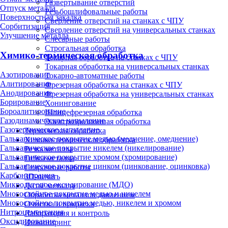
Развертывание отверстий
Отпуск металла
Резьбошлифовальные работы
Поверхностная закалка
Сверление отверстий на станках с ЧПУ
Сорбитизация
Сверление отверстий на универсальных станках
Улучшение металла
Слесарные работы
Строгальная обработка
Химико-термическая обработка
Токарная обработка на станках с ЧПУ
Токарная обработка на универсальных станках
Азотирование
Токарно-автоматные работы
Алитирование
Фрезерная обработка на станках с ЧПУ
Анодирование
Фрезерная обработка на универсальных станках
Борирование
Хонингование
Бороалитирование
Шлицефрезерная обработка
Газодинамическое напыление
Электроэрозионная обработка
Газотермическое напыление
Термическая обработка
Гальваническое покрытие медью (меднение, омеднение)
Химико-термическая обработка
Гальваническое покрытие никелем (никелирование)
Резка металла
Гальваническое покрытие хромом (хромирование)
Гибка металла
Гальваническое покрытие цинком (цинкование, оцинковка)
Сварочные работы
Карбонитрация
3D-печать
Микродуговое оксидирование (МДО)
Литьё металла
Многослойное покрытие медью и никелем
Обработка металлов давлением
Многослойное покрытие медью, никелем и хромом
Очистка и покраска
Нитроцементация
Лаборатория и контроль
Оксидирование
Инжиниринг