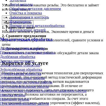
3D-печать
Литьё металла
Узнайте стоимость накатки резьбы. Это бесплатно и займет
Обработка металлов давлением
всего пару минут
Очистка и покраска
Лаборатория и контроль
Инжиниринг
Найти исполнителя
Прочие услуги металлообработки
1.
Разместите заказ
Изготовление деталей
Никаких звонков и рассылок. Экономьте время и деньги
2.
Сравните предложения
Механическая обработка
Изучите отзывы и рейтинг исполнителей, сравните условия и
цены
Алмазно-расточные работы
3.
Договоритесь напрямую
Горизонтально-расточные работы
Связывайтесь с исполнителями и обсуждайте детали заказа
Долбёжная обработка
Заточка инструмента
Коротко об услуге
Зенкерование отверстий
Зубодолбёжная обработка
Накатка резьбы: бесстружечная технология для сверхпрочных
Зубофрезерная обработка
соединений. Это передовой метод пластической деформации
Зубошлифовальные работы
металла, при котором профиль витков выдавливается
Координатно-расточные работы
роликами или плоскими плашками. В отличие от
Круглошлифовальные работы
классического нарезания, здесь нет стружки и режущего
Механическая обработка на обрабатывающем центре
инструмента. Волокна заготовки не перерезаются, а
Накатка резьбы
уплотняются и изгибаются по спирали. За счет этого
Нарезание резьбы
внутренний стержень детали упрочняется (эффект наклепа),
Плоскошлифовальные работы