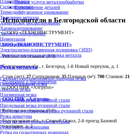
Плакирование
Прочие услуги металлообработки
Силицирование
Изготовление деталей
Термодиффузионное цинкование
Травление металла
Исполнители в Белгородской области
Химическое фосфатирование
Хромоалитирование
Хромосилицирование
Цементация
ООО «ТЕХНОИНСТРУМЕНТ»
Цианирование
Электролитно-плазменная полировка (ЭПП)
Электрохимическая полировка металла
Рейтинг по отзывам:
(0.0)
Белгородская обл., г. Белгород, 1-й Новый переулок, д. 1
Резка металла
Стаж (лет):
27
Сотрудников:
35
Площадь (м²):
700
Станков:
21
Газовая/газопламенная/кислородная резка
Подробнее о предприятии
Гидроабразивная резка
Лазерная резка
Плазменная резка
ООО ПИК «Алгрупп»
Поперечная резка рулонной стали
Продольная резка рулонной стали
Рейтинг по отзывам:
(0.0)
Продольно-поперечная резка рулонной стали
Резка арматуры
Белгородская обл., г. Старый Оскол, 2-й проезд Базовой
Резка на ленточнопильном станке
площадки, д. 2
Резка пресс-ножницами
Рубка на гильотинных ножницах