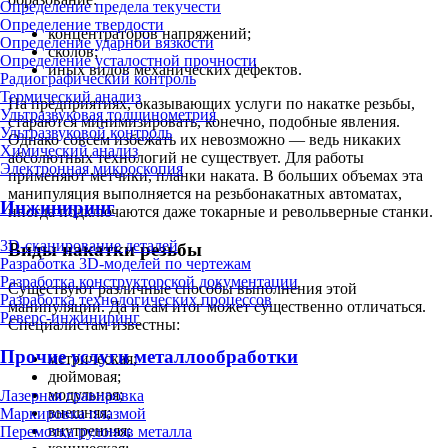
Определение предела текучести
Определение твердости
концентраторов напряжений;
Определение ударной вязкости
сколов;
Определение усталостной прочности
иных видов механических дефектов.
Радиографический контроль
Термический анализ
На предприятиях, оказывающих услуги по накатке резьбы,
Ультразвуковая толщинометрия
стараются минимизировать, конечно, подобные явления.
Ультразвуковой контроль
Однако совсем избежать их невозможно — ведь никаких
Химический анализ
абсолютных технологий не существует. Для работы
Электронная микроскопия
применяют метчики, планки наката. В больших объемах эта
манипуляция выполняется на резьбонакатных автоматах,
Инжиниринг
иногда подключаются даже токарные и револьверные станки.
3D-сканирование деталей
Виды накатки резьбы
Разработка 3D-моделей по чертежам
Разработка конструкторской документации
Существуют различные способы выполнения этой
Разработка технологических процессов
манипуляции. Да и сам итог может существенно отличаться.
Реверс-инжиниринг
Специалистам известны:
Прочие услуги металлообработки
метрическая;
дюймовая;
модульная;
Лазерная гравировка
внешняя;
Маркировка плазмой
внутренняя;
Перемотка рулонов металла