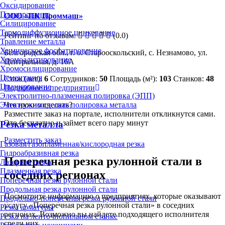
Оксидирование
Плакирование
ООО «ПК Проммаш»
Силицирование
Термодиффузионное цинкование
Рейтинг по отзывам:
(0.0)
Травление металла
Химическое фосфатирование
Белгородская обл., г. о. Старооскольский, с. Незнамово, ул.
Хромоалитирование
Центральная, д. 16А
Хромосилицирование
Цементация
Стаж (лет):
6
Сотрудников:
50
Площадь (м²):
103
Станков:
48
Цианирование
Подробнее о предприятии
Электролитно-плазменная полировка (ЭПП)
Электрохимическая полировка металла
Что нужно сделать?
Разместите заказ на портале, исполнители откликнутся сами.
Это бесплатно и займет всего пару минут
Резка металла
Разместить заказ
Газовая/газопламенная/кислородная резка
Гидроабразивная резка
Поперечная резка рулонной стали в
Лазерная резка
Плазменная резка
соседних регионах
Поперечная резка рулонной стали
Продольная резка рулонной стали
Посмотрите информацию о предприятиях, которые оказывают
Продольно-поперечная резка рулонной стали
услугу «Поперечная резка рулонной стали» в соседних
Резка арматуры
регионах. Возможно вы найдете подходящего исполнителя
Резка на ленточнопильном станке
среди них.