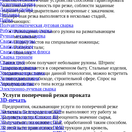
Высокотехнологичные устройства способны гарантировать
Кузнечная сварка
максимальную точность при резке, соблюсти заданные
Лазерная сварка
параметры, предварительно оговоренные с заказчиком.
Наплавка
Поперечная резка выполняется в несколько стадий,
Пайка
включающих:
Полуавтоматическая дуговая сварка
Роботизированная сварка
Размещение стального рулона на разматывающем
Ручная дуговая сварка
механизме;
Сварка арматуры
Подачу листов на специальные ножницы;
Сварка взрывом
Роспуск стали;
Сварка под слоем флюса
Намотку.
Сварка трением
Сварка труб
Таким способом получают небольшие рулоны. Штрипс
Термитная сварка
широко применяется в современном быту. Стальные изделия,
Ультразвуковая сварка
созданные при помощи данной технологии, можно встретить
Химическая сварка
в повседневном обиходе, строительной сфере. Спрос на
Холодная сварка
продукцию такого типа всегда имеется.
Электронно-лучевая сварка
Услуги поперечной резки проката
3D-печать
Предприятия, оказывающие услуги по поперечной резке
3D-печать по технологии 3DP
металла в Белгороде и области выполняют эту работу за
3D-печать по технологии BJ
разумную цену. Сложно переоценить значение сырья,
3D-печать по технологии DLP
получаемого на основе стали, обработанной таким способом.
3D-печать по технологии DMD
К этой категории относят конструкции для кровель,