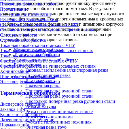
ножницы с высокой точностью рубят движущуюся ленту
Плоскошлифовальные работы
гильотинным способом строго по метражу. В результате
Протягивание
заказчик получает идеально ровные стальные карты нужного
Развертывание отверстий
размера без заусенцев. Технология незаменима в кровельных
Резьбошлифовальные работы
работах, производстве фасадных кассет, штамповке корпусов
Сверление отверстий на станках с ЧПУ
бытовой техники и автомобилестроении. Поперечный
Сверление отверстий на универсальных станках
роспуск обеспечивает минимальный отход металла при
Слесарные работы
дальнейшей гибке и сварке заготовок.
Строгальная обработка
Токарная обработка на станках с ЧПУ
Механическая обработка
Токарная обработка на универсальных станках
Термическая обработка
Токарно-автоматные работы
Химико-термическая обработка
Фрезерная обработка на станках с ЧПУ
Резка металла
Фрезерная обработка на универсальных станках
Газовая/газопламенная/кислородная резка
Хонингование
Гидроабразивная резка
Шлицефрезерная обработка
Лазерная резка
Электроэрозионная обработка
Плазменная резка
Поперечная резка рулонной стали
Термическая обработка
Продольная резка рулонной стали
Продольно-поперечная резка рулонной стали
Дисперсное твердение
Резка арматуры
Закалка ТВЧ
Резка на ленточнопильном станке
Криогенная обработка
Резка пресс-ножницами
Лазерное термоупрочнение
Рубка на гильотинных ножницах
Нормализация
Фигурная резка труб