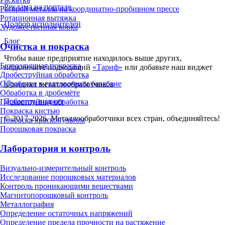
Реклама на портале
Раскрой металла на координатно-пробивном прессе
Ротационная вытяжка
Подбор исполнителей
Художественная ковка
Блог
Очистка и покраска
Чтобы ваше предприятие находилось выше других,
Безвоздушная покраска
подключите подходящий
«Тариф»
или добавьте наш виджет
Дробеструйная обработка
Обработка в галтовочном барабане
Обработка в дробемёте
Добавить виджет
Пескоструйная обработка
Покраска кистью
© 2017-2026. Металлообработчики всех стран, объединяйтесь!
Покраска краскопультом
Порошковая покраска
Лаборатория и контроль
Визуально-измерительный контроль
Исследование порошковых материалов
Контроль проникающими веществами
Магнитопорошковый контроль
Металлография
Определение остаточных напряжений
Определение предела прочности на растяжение