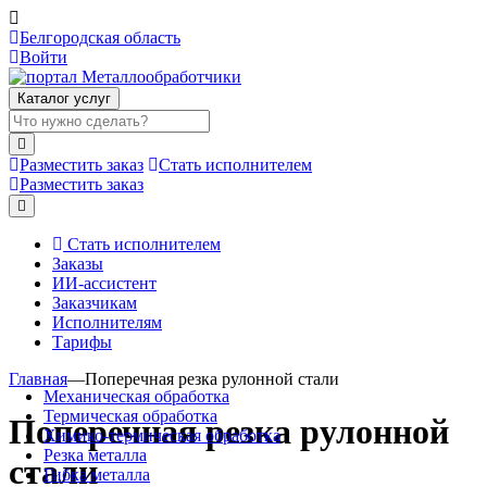
Белгородская область
Войти
Каталог услуг
Разместить заказ
Стать исполнителем
Разместить заказ
Стать исполнителем
Заказы
ИИ-ассистент
Заказчикам
Исполнителям
Тарифы
Главная
—
Поперечная резка рулонной стали
Механическая обработка
Термическая обработка
Поперечная резка рулонной
Химико-термическая обработка
Резка металла
стали
Гибка металла