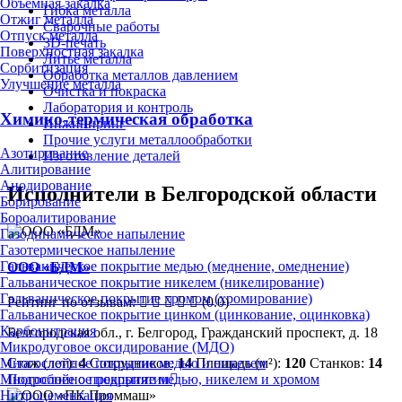
Объёмная закалка
Гибка металла
Отжиг металла
Сварочные работы
Отпуск металла
3D-печать
Поверхностная закалка
Литьё металла
Сорбитизация
Обработка металлов давлением
Улучшение металла
Очистка и покраска
Лаборатория и контроль
Химико-термическая обработка
Инжиниринг
Прочие услуги металлообработки
Азотирование
Изготовление деталей
Алитирование
Анодирование
Исполнители в Белгородской области
Борирование
Бороалитирование
Газодинамическое напыление
Газотермическое напыление
Гальваническое покрытие медью (меднение, омеднение)
ООО «БДМ»
Гальваническое покрытие никелем (никелирование)
Гальваническое покрытие хромом (хромирование)
Рейтинг по отзывам:
(0.0)
Гальваническое покрытие цинком (цинкование, оцинковка)
Карбонитрация
Белгородская обл., г. Белгород, Гражданский проспект, д. 18
Микродуговое оксидирование (МДО)
Стаж (лет):
4
Сотрудников:
14
Площадь (м²):
120
Станков:
14
Многослойное покрытие медью и никелем
Подробнее о предприятии
Многослойное покрытие медью, никелем и хромом
Нитроцементация