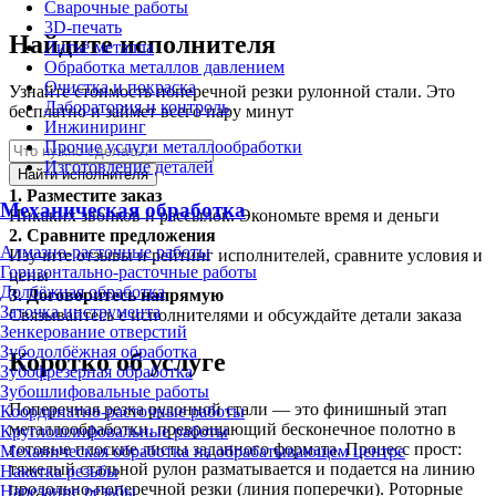
Сварочные работы
3D-печать
Найдите исполнителя
Литьё металла
Обработка металлов давлением
Очистка и покраска
Узнайте стоимость поперечной резки рулонной стали. Это
Лаборатория и контроль
бесплатно и займет всего пару минут
Инжиниринг
Прочие услуги металлообработки
Изготовление деталей
Найти исполнителя
1.
Разместите заказ
Механическая обработка
Никаких звонков и рассылок. Экономьте время и деньги
2.
Сравните предложения
Алмазно-расточные работы
Изучите отзывы и рейтинг исполнителей, сравните условия и
Горизонтально-расточные работы
цены
Долбёжная обработка
3.
Договоритесь напрямую
Заточка инструмента
Связывайтесь с исполнителями и обсуждайте детали заказа
Зенкерование отверстий
Зубодолбёжная обработка
Коротко об услуге
Зубофрезерная обработка
Зубошлифовальные работы
Поперечная резка рулонной стали — это финишный этап
Координатно-расточные работы
металлообработки, превращающий бесконечное полотно в
Круглошлифовальные работы
готовые плоские листы заданного формата. Процесс прост:
Механическая обработка на обрабатывающем центре
тяжелый стальной рулон разматывается и подается на линию
Накатка резьбы
продольно-поперечной резки (линия поперечки). Роторные
Нарезание резьбы