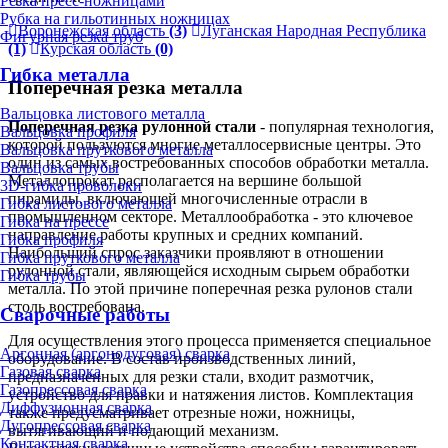
Резка пресс-ножницами
Рубка на гильотинных ножницах
Воронежская область
(3)
Луганская Народная Республика
Фигурная резка труб
(1)
Курская область
(0)
Гибка металла
Поперечная резка металла
Вальцовка листового металла
Поперечная резка рулонной стали
- популярная технология,
Вальцовка профиля
которой пользуются многие металлосервисные центры. Это
Вальцовка пруткового металла
один из самых востребованных способов обработки металла.
Вальцовка трубы
Металлопрокат располагается на вершине большой
3D-гибка проволоки
пирамиды, включающей многочисленные отрасли в
Гибка листового металла
промышленном секторе. Металлообработка - это ключевое
Гибка на прессе
направление работы крупных и средних компаний.
Гибка профиля
Наибольший спрос заказчики проявляют в отношении
Гибка пруткового металла
рулонной стали, являющейся исходным сырьем обработки
Гибка трубы
металла. По этой причине поперечная резка рулонов стали
столь востребована.
Сварочные работы
Для осуществления этого процесса применяется специальное
Аргонная (аргонодуговая) сварка
оборудование. В состав производственных линий,
Газовая сварка
предназначенных для резки стали, входит размотчик,
Газопрессовая сварка
устройство для правки и натяжения листов. Комплектация
Диффузионная сварка
также предусматривает отрезные ножи, ножницы,
Дугопрессовая сварка
вытягивающий и подающий механизм.
Контактная сварка