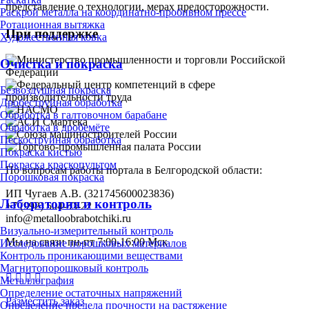
представление о технологии, мерах предосторожности.
Раскрой металла на координатно-пробивном прессе
Ротационная вытяжка
При поддержке
Художественная ковка
Очистка и покраска
Безвоздушная покраска
Дробеструйная обработка
Обработка в галтовочном барабане
Обработка в дробемёте
Пескоструйная обработка
Покраска кистью
Покраска краскопультом
По вопросам работы портала в Белгородской области:
Порошковая покраска
ИП Чугаев А.В. (321745600023836)
Лаборатория и контроль
+7 (992) 504-53-22
info@metalloobrabotchiki.ru
Визуально-измерительный контроль
Мы на связи пн-пт 7:00-16:00 Мск
Исследование порошковых материалов
Контроль проникающими веществами
Магнитопорошковый контроль
Металлография
Определение остаточных напряжений
Разместить заказ
Определение предела прочности на растяжение