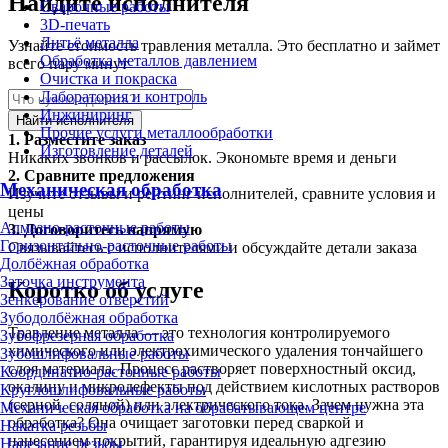
Найдите исполнителя
Сварочные работы
3D-печать
Литьё металла
Узнайте стоимость травления металла. Это бесплатно и займет
Обработка металлов давлением
всего пару минут
Очистка и покраска
Лаборатория и контроль
Инжиниринг
Найти исполнителя
Прочие услуги металлообработки
1.
Разместите заказ
Изготовление деталей
Никаких звонков и рассылок. Экономьте время и деньги
2.
Сравните предложения
Механическая обработка
Изучите отзывы и рейтинг исполнителей, сравните условия и
цены
Алмазно-расточные работы
3.
Договоритесь напрямую
Горизонтально-расточные работы
Связывайтесь с исполнителями и обсуждайте детали заказа
Долбёжная обработка
Заточка инструмента
Коротко об услуге
Зенкерование отверстий
Зубодолбёжная обработка
Травление металла — это технология контролируемого
Зубофрезерная обработка
химического или электрохимического удаления тончайшего
Зубошлифовальные работы
слоя материала. Процесс растворяет поверхностный оксид,
Координатно-расточные работы
окалину и микродефекты под действием кислотных растворов
Круглошлифовальные работы
(серной, соляной) или электрического тока. Зачем нужна эта
Механическая обработка на обрабатывающем центре
обработка? Она очищает заготовки перед сваркой и
Накатка резьбы
нанесением покрытий, гарантируя идеальную адгезию
Нарезание резьбы