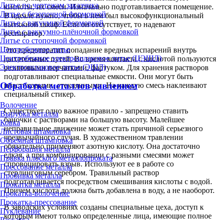
Литье по чертежам заказчика
кислоты, их смеси. Изначально подготавливается помещение.
Литье с безопочной формовкой
В идеале нужно, чтобы в нем был высокофункциональный
Литье с вакуумной формовкой
вытяжной шкаф. Если он отсутствует, то надевают
Литье с вакуумно-плёночной формовкой
респиратор.
Литье со стопочной формовкой
Центробежное литье
Это предотвратит попадание вредных испарений внутрь
Центробежное электрошлаковое литье (ЦЭШЛ)
дыхательных путей. Во время контакта с кислотой пользуются
Электрошлаковое литье (ЭШЛ)
резиновыми перчатками, фартуком. Для хранения растворов
подготавливают специальные емкости. Они могут быть
Обработка металлов давлением
пластиковыми, стеклянными. На каждую смесь наклеивают
специальный стикер.
Волочение
Существует одно важное правило - запрещено ставить
Вырубка металла
баночки с растворами на большую высоту. Малейшее
Ковка
неправильное движение может стать причиной серьезного
Листовая штамповка
чрезвычайного случая. В художественном травлении
Объёмная штамповка
обязательно применяют азотную кислоту. Она достаточно
Перфорация металла
едкая, а при комбинировании с разными смесями может
Правка плоского металлопроката
спровоцировать взрыв. Используют ее в работе со
Прессование металла
стерлинговым серебром. Травильный раствор
Пробивка металла
подготавливается посредством смешивания кислоты с водой.
Прокатка металла
Причем кислота должна быть добавлена в воду, а не наоборот.
Прокатка-волочение
Прокатка-прессование
В заводских условиях созданы специальные цеха, доступ к
Пуклевание
которым имеют только определенные лица, имеющие полное
Раскатка