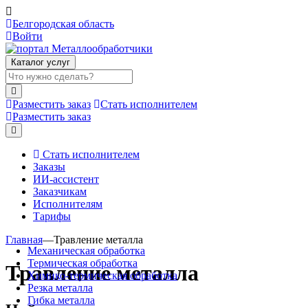
Белгородская область
Войти
Каталог услуг
Разместить заказ
Стать исполнителем
Разместить заказ
Стать исполнителем
Заказы
ИИ-ассистент
Заказчикам
Исполнителям
Тарифы
Главная
—
Травление металла
Механическая обработка
Термическая обработка
Травление металла
Химико-термическая обработка
Резка металла
Гибка металла