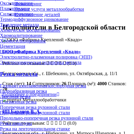
Оксидирование
Инжиниринг
Плакирование
Прочие услуги металлообработки
Силицирование
Изготовление деталей
Термодиффузионное цинкование
Травление металла
Исполнители в Белгородской области
Химическое фосфатирование
Хромоалитирование
Хромосилицирование
Цементация
ООО «Фабрика Креплений «Квадо»
Цианирование
Электролитно-плазменная полировка (ЭПП)
Электрохимическая полировка металла
Рейтинг по отзывам:
(0.0)
Белгородская обл., г. Шебекино, ул. Октябрьская, д. 11/1
Резка металла
Стаж (лет):
14
Сотрудников:
26
Площадь (м²):
4000
Станков:
Газовая/газопламенная/кислородная резка
70
Гидроабразивная резка
Подробнее о предприятии
Лазерная резка
Плазменная резка
Поперечная резка рулонной стали
ИП Баранов В. А.
Продольная резка рулонной стали
Продольно-поперечная резка рулонной стали
Рейтинг по отзывам:
(0.0)
Резка арматуры
Резка на ленточнопильном станке
Белгородская обл., г. Шебекино, ул. Матроса Шарапова, д. 1