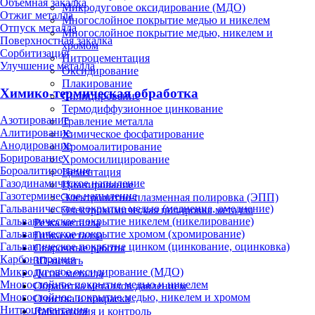
Объёмная закалка
Микродуговое оксидирование (МДО)
Отжиг металла
Многослойное покрытие медью и никелем
Отпуск металла
Многослойное покрытие медью, никелем и
Поверхностная закалка
хромом
Сорбитизация
Нитроцементация
Улучшение металла
Оксидирование
Плакирование
Химико-термическая обработка
Силицирование
Термодиффузионное цинкование
Азотирование
Травление металла
Алитирование
Химическое фосфатирование
Анодирование
Хромоалитирование
Борирование
Хромосилицирование
Бороалитирование
Цементация
Газодинамическое напыление
Цианирование
Газотермическое напыление
Электролитно-плазменная полировка (ЭПП)
Гальваническое покрытие медью (меднение, омеднение)
Электрохимическая полировка металла
Гальваническое покрытие никелем (никелирование)
Резка металла
Гальваническое покрытие хромом (хромирование)
Гибка металла
Гальваническое покрытие цинком (цинкование, оцинковка)
Сварочные работы
Карбонитрация
3D-печать
Микродуговое оксидирование (МДО)
Литьё металла
Многослойное покрытие медью и никелем
Обработка металлов давлением
Многослойное покрытие медью, никелем и хромом
Очистка и покраска
Нитроцементация
Лаборатория и контроль