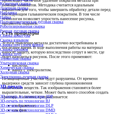
происходит частичное удаление покрытия металла при
Кузнечная сварка
помощи химикатов. Методика считается идеальным
Лазерная сварка
вариантом для того, чтобы завершить обработку детали перед
Наплавка
последующим гальваническим покрытием. В том числе
Пайка
технология позволяет упростить нанесение рисунка,
Полуавтоматическая дуговая сварка
орнамента, надписи.
Роботизированная сварка
Ручная дуговая сварка
Суть процедуры
Сварка арматуры
Сварка взрывом
Услуги травление металла достаточно востребованы в
Сварка под слоем флюса
последнее время. В ходе выполнения работы на материал
Сварка трением
наносят защиту, которую впоследствии сотрут в месте, где
Сварка труб
будет находиться рисунок. После этого применяют:
Термитная сварка
Ультразвуковая сварка
кислоты;
Химическая сварка
ванну с электролитом.
Холодная сварка
Электронно-лучевая сварка
Незащищенные участки будут разрушены. От времени
выдержки средств зависит глубина проникновения
3D-печать
химических веществ. Так изображения становятся более
выразительные, четкие. Может быть много способов создать
3D-печать по технологии 3DP
гравюру. А именно, протравливается:
3D-печать по технологии BJ
3D-печать по технологии DLP
изображение;
3D-печать по технологии DMD
сам фон.