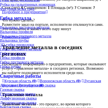
Резка пресс-ножницами
Рубка на гильотинных ножницах
Стаж (лет):
6
Сотрудников:
1
Площадь (м²):
?
Станков:
?
Фигурная резка труб
Подробнее о предприятии
Гибка металла
Что нужно сделать?
Разместите заказ на портале, исполнители откликнутся сами.
Вальцовка листового металла
Это бесплатно и займет всего пару минут
Вальцовка профиля
Вальцовка пруткового металла
Разместить заказ
Вальцовка трубы
3D-гибка проволоки
Травление металла в соседних
Гибка листового металла
регионах
Гибка на прессе
Гибка профиля
Гибка пруткового металла
Посмотрите информацию о предприятиях, которые оказывают
Гибка трубы
услугу «Травление металла» в соседних регионах. Возможно
вы найдете подходящего исполнителя среди них.
Сварочные работы
Курская область
(0)
Воронежская область
(0)
Луганская
Аргонная (аргонодуговая) сварка
Народная Республика
(0)
Газовая сварка
Газопрессовая сварка
Травление металла
Диффузионная сварка
Дугопрессовая сварка
Травление металла
- это процесс, во время которого
Контактная сварка